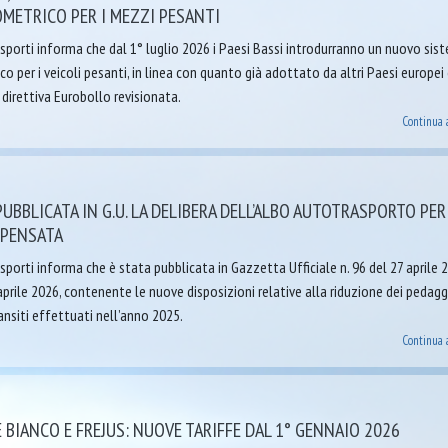
METRICO PER I MEZZI PESANTI
sporti informa che dal 1° luglio 2026 i Paesi Bassi introdurranno un nuovo sis
o per i veicoli pesanti, in linea con quanto già adottato da altri Paesi europei
a direttiva Eurobollo revisionata.
Continua 
PUBBLICATA IN G.U. LA DELIBERA DELL’ALBO AUTOTRASPORTO PER
MPENSATA
porti informa che è stata pubblicata in Gazzetta Ufficiale n. 96 del 27 aprile 
aprile 2026, contenente le nuove disposizioni relative alla riduzione dei pedagg
ransiti effettuati nell’anno 2025.
Continua 
BIANCO E FREJUS: NUOVE TARIFFE DAL 1° GENNAIO 2026