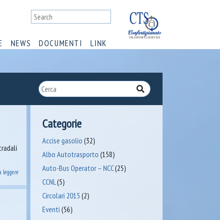
E
NEWS
DOCUMENTI
LINK
Categorie
Accise gasolio
(32)
tradali
Albo Autotrasporto
(158)
Auto-Bus Operator – NCC
(25)
a leggere
CCNL
(5)
Circolari 2015
(2)
Eventi
(56)