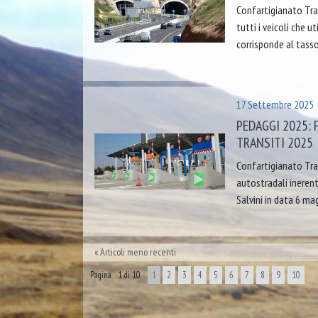
Confartigianato Tra
tutti i veicoli che u
corrisponde al tasso
17 Settembre 2025
PEDAGGI 2025: 
TRANSITI 2025
Confartigianato Tras
autostradali inerent
Salvini in data 6 mag
Articoli meno recenti
Pagina 1 di 10
1
2
3
4
5
6
7
8
9
10