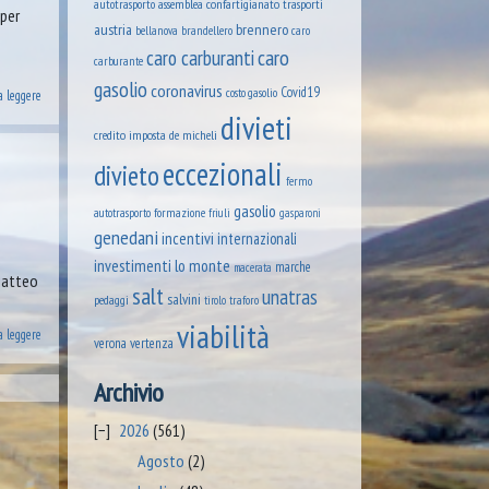
assemblea confartigianato trasporti
autotrasporto
 per
austria
brennero
brandellero
bellanova
caro
caro
caro carburanti
carburante
gasolio
coronavirus
Covid19
costo gasolio
a leggere
divieti
credito imposta
de micheli
eccezionali
divieto
fermo
gasolio
formazione
autotrasporto
friuli
gasparoni
genedani
incentivi
internazionali
lo monte
investimenti
marche
macerata
 Matteo
salt
unatras
salvini
pedaggi
tirolo
traforo
viabilità
a leggere
verona
vertenza
Archivio
2026
(561)
Agosto
(2)