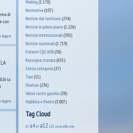
Mailing
(1.170)
Normativa
(107)
tema di
Notizie dal territorio
(234)
 e con
Notizie in primo piano
(1.226)
Notizie internazionali
(392)
a leggere
Notizie nazionali
(1.719)
Patenti CQC ADR
(58)
Rassegna stampa
(651)
 LA
Senza categoria
(27)
Taxi
(11)
2026 la
Unatras
(236)
i
Valori costo gasolio
(38)
a leggere
Viabilità e Divieti
(3.007)
Tag Cloud
a12
a4
a1
a15
albo
accise
albo
a9