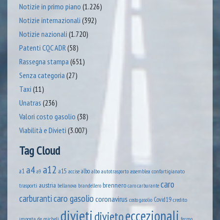
Notizie in primo piano
(1.226)
Notizie internazionali
(392)
Notizie nazionali
(1.720)
Patenti CQC ADR
(58)
Rassegna stampa
(651)
Senza categoria
(27)
Taxi
(11)
Unatras
(236)
Valori costo gasolio
(38)
Viabilità e Divieti
(3.007)
Tag Cloud
a12
a4
a1
a15
albo
assemblea confartigianato
accise
albo autotrasporto
a9
caro
austria
brennero
trasporti
brandellero
bellanova
caro carburante
caro gasolio
carburanti
coronavirus
Covid19
credito
costo gasolio
divieti
eccezionali
divieto
imposta
de micheli
fermo