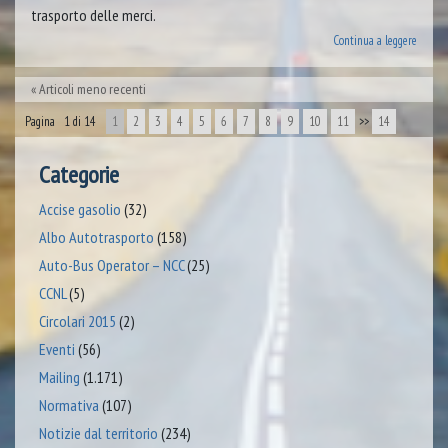
trasporto delle merci.
Continua a leggere
Articoli meno recenti
Pagina 1 di 14
1
2
3
4
5
6
7
8
9
10
11
>>
14
Categorie
Accise gasolio
(32)
Albo Autotrasporto
(158)
Auto-Bus Operator – NCC
(25)
CCNL
(5)
Circolari 2015
(2)
Eventi
(56)
Mailing
(1.171)
Normativa
(107)
Notizie dal territorio
(234)