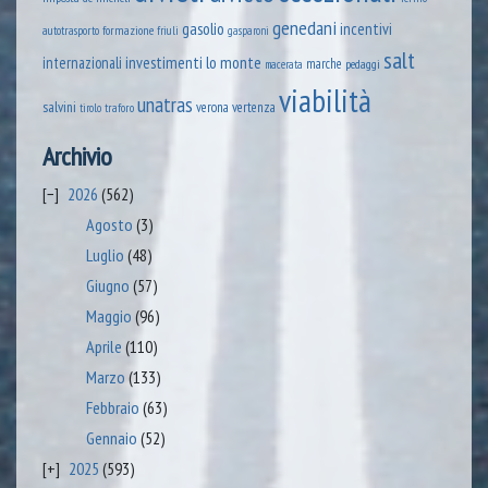
genedani
gasolio
incentivi
formazione
autotrasporto
friuli
gasparoni
salt
lo monte
internazionali
investimenti
marche
pedaggi
macerata
viabilità
unatras
salvini
verona
vertenza
tirolo
traforo
Archivio
2026
(562)
Agosto
(3)
Luglio
(48)
Giugno
(57)
Maggio
(96)
Aprile
(110)
Marzo
(133)
Febbraio
(63)
Gennaio
(52)
2025
(593)