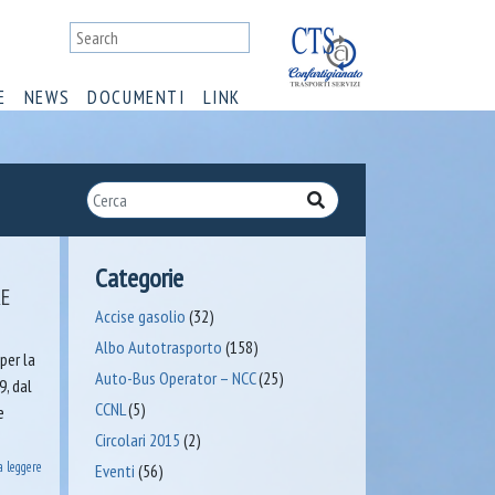
E
NEWS
DOCUMENTI
LINK
Categorie
RE
Accise gasolio
(32)
Albo Autotrasporto
(158)
per la
Auto-Bus Operator – NCC
(25)
, dal
CCNL
(5)
e
Circolari 2015
(2)
a leggere
Eventi
(56)