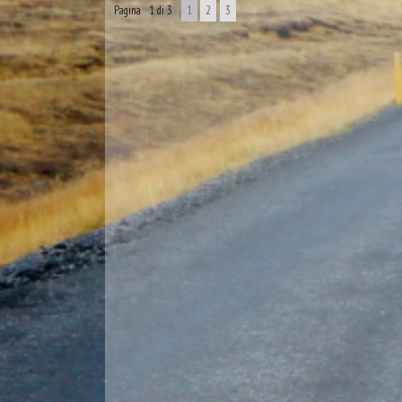
Pagina 1 di 3
1
2
3