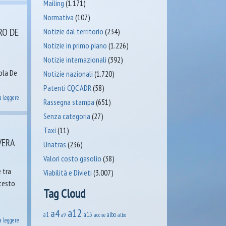
Mailing
(1.171)
Normativa
(107)
RO DE
Notizie dal territorio
(234)
Notizie in primo piano
(1.226)
Notizie internazionali
(392)
aola De
Notizie nazionali
(1.720)
Patenti CQC ADR
(58)
a leggere
Rassegna stampa
(651)
Senza categoria
(27)
Taxi
(11)
VERA
Unatras
(236)
Valori costo gasolio
(38)
e tra
Viabilità e Divieti
(3.007)
 testo
Tag Cloud
a12
a4
a1
a15
albo
accise
albo
a9
a leggere