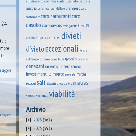
assemblea confartigianato trasporti
autotrasporto
austria
brennero
brandellero
bellanova
caro
caro
caro carburanti
carburante
 24
gasolio
coronavirus
Covid19
costo gasolio
divieti
credito imposta
de micheli
ta di
eccezionali
divieto
tembre
fermo
ità
gasolio
formazione
autotrasporto
friuli
gasparoni
genedani
incentivi
internazionali
a leggere
lo monte
investimenti
marche
macerata
salt
unatras
salvini
pedaggi
tirolo
traforo
viabilità
verona
vertenza
Archivio
a leggere
2026
(562)
2025
(593)