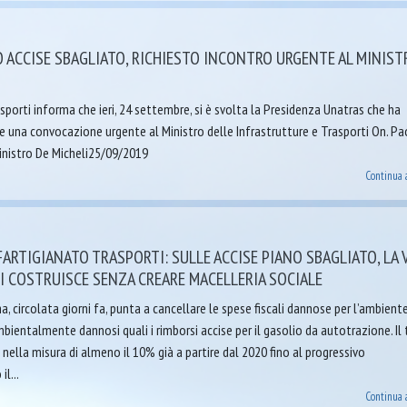
 ACCISE SBAGLIATO, RICHIESTO INCONTRO URGENTE AL MINIST
porti informa che ieri, 24 settembre, si è svolta la Presidenza Unatras che ha
ere una convocazione urgente al Ministro delle Infrastrutture e Trasporti On. P
Ministro De Micheli25/09/2019
Continua 
ARTIGIANATO TRASPORTI: SULLE ACCISE PIANO SBAGLIATO, LA 
I COSTRUISCE SENZA CREARE MACELLERIA SOCIALE
a, circolata giorni fa, punta a cancellare le spese fiscali dannose per l’ambient
 ambientalmente dannosi quali i rimborsi accise per il gasolio da autotrazione. Il
 nella misura di almeno il 10% già a partire dal 2020 fino al progressivo
l...
Continua 