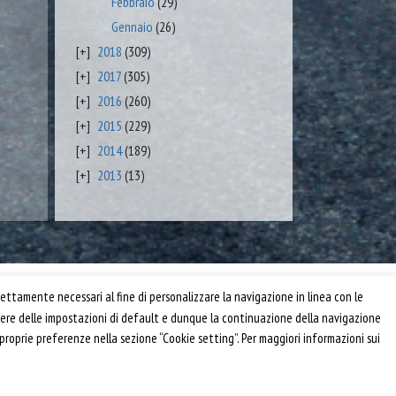
Febbraio
(29)
Gennaio
(26)
2018
(309)
2017
(305)
2016
(260)
2015
(229)
2014
(189)
2013
(13)
Privacy e Cookie Policy
ettamente necessari al fine di personalizzare la navigazione in linea con le
Informativa
anere delle impostazioni di default e dunque la continuazione della navigazione
Riferimenti
 proprie preferenze nella sezione “Cookie setting”. Per maggiori informazioni sui
Powered by
Horace