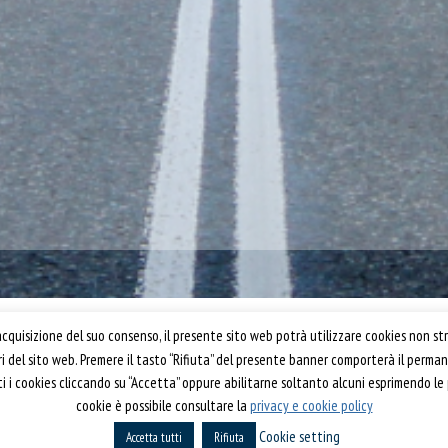
Confartigianato Trasporti
quisizione del suo consenso, il presente sito web potrà utilizzare cookies non str
ori del sito web. Premere il tasto “Rifiuta” del presente banner comporterà il perm
Via S. Giovanni in Laterano, 152 | 00184 Roma
utti i cookies cliccando su “Accetta” oppure abilitarne soltanto alcuni esprimendo le
T: 06 70374.275
cookie è possibile consultare la
privacy e cookie policy
rti 2019
trasporti@confartigianato.it
Cookie setting
Accetta tutti
confartigianatotrasporti@pec.it
Rifiuta