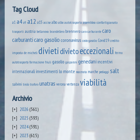
Tag Cloud
a12
a4
a1
a15
albo
assemblea confartigianato
accise
albo autotrasporto
a9
caro
austria
brennero
trasporti
brandellero
bellanova
caro carburante
caro gasolio
carburanti
coronavirus
Covid19
credito
costo gasolio
divieti
eccezionali
divieto
imposta
de micheli
fermo
genedani
gasolio
incentivi
formazione
autotrasporto
friuli
gasparoni
salt
lo monte
internazionali
investimenti
marche
pedaggi
macerata
viabilità
unatras
salvini
verona
vertenza
tirolo
traforo
Archivio
2026
(561)
2025
(593)
2024
(591)
2023
(615)