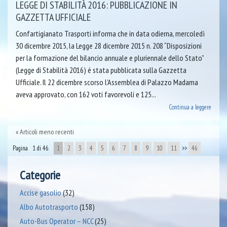
LEGGE DI STABILITÀ 2016: PUBBLICAZIONE IN
GAZZETTA UFFICIALE
Confartigianato Trasporti informa che in data odierna, mercoledì
30 dicembre 2015, la Legge 28 dicembre 2015 n. 208 “Disposizioni
per la formazione del bilancio annuale e pluriennale dello Stato”
(Legge di Stabilità 2016) é stata pubblicata sulla Gazzetta
Ufficiale. Il 22 dicembre scorso l’Assemblea di Palazzo Madama
aveva approvato, con 162 voti favorevoli e 125...
Continua a leggere
Articoli meno recenti
Pagina 1 di 46
1
2
3
4
5
6
7
8
9
10
11
>>
46
Categorie
Accise gasolio
(32)
Albo Autotrasporto
(158)
Auto-Bus Operator – NCC
(25)