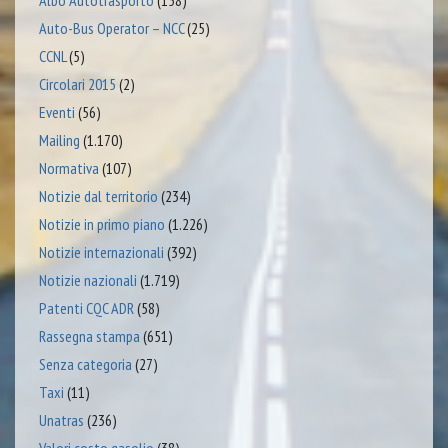
Albo Autotrasporto
(158)
Auto-Bus Operator – NCC
(25)
CCNL
(5)
Circolari 2015
(2)
Eventi
(56)
Mailing
(1.170)
Normativa
(107)
Notizie dal territorio
(234)
Notizie in primo piano
(1.226)
Notizie internazionali
(392)
Notizie nazionali
(1.719)
Patenti CQC ADR
(58)
Rassegna stampa
(651)
Senza categoria
(27)
Taxi
(11)
Unatras
(236)