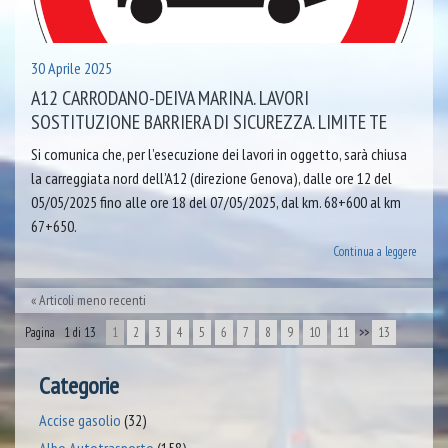
30 Aprile 2025
A12 CARRODANO-DEIVA MARINA. LAVORI
SOSTITUZIONE BARRIERA DI SICUREZZA. LIMITE TE
Si comunica che, per l’esecuzione dei lavori in oggetto, sarà chiusa
la carreggiata nord dell’A12 (direzione Genova), dalle ore 12 del
05/05/2025 fino alle ore 18 del 07/05/2025, dal km. 68+600 al km
67+650.
Continua a leggere
Articoli meno recenti
Pagina 1 di 13
1
2
3
4
5
6
7
8
9
10
11
>>
13
Categorie
Accise gasolio
(32)