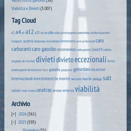
Valori costo gasolio
(38)
Viabilità e Divieti
(3.007)
Tag Cloud
a12
a4
a1
a15
albo
assemblea confartigianato
accise
albo autotrasporto
a9
caro
austria
brennero
trasporti
brandellero
bellanova
caro carburante
caro gasolio
carburanti
coronavirus
Covid19
credito
costo gasolio
divieti
eccezionali
divieto
imposta
de micheli
fermo
genedani
gasolio
incentivi
formazione
autotrasporto
friuli
gasparoni
salt
lo monte
internazionali
investimenti
marche
pedaggi
macerata
viabilità
unatras
salvini
verona
vertenza
tirolo
traforo
Archivio
2026
(561)
2025
(593)
Dicembre
(35)