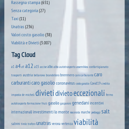
Rassegna stampa
(651)
Senza categoria
(27)
Taxi
(11)
Unatras
(236)
Valori costo gasolio
(38)
Viabilità e Divieti
(3.007)
Tag Cloud
a12
a4
a1
a15
albo
assemblea confartigianato
accise
albo autotrasporto
a9
caro
austria
brennero
trasporti
brandellero
bellanova
caro carburante
caro gasolio
carburanti
coronavirus
Covid19
credito
costo gasolio
divieti
eccezionali
divieto
imposta
de micheli
fermo
genedani
gasolio
incentivi
formazione
autotrasporto
friuli
gasparoni
salt
lo monte
internazionali
investimenti
marche
pedaggi
macerata
viabilità
unatras
salvini
verona
vertenza
tirolo
traforo