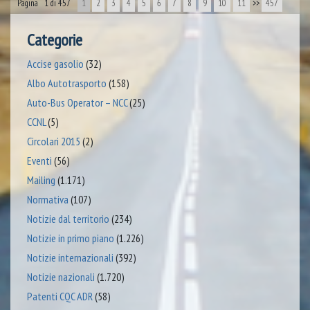
Pagina 1 di 457
1
2
3
4
5
6
7
8
9
10
11
>>
457
Categorie
Accise gasolio
(32)
Albo Autotrasporto
(158)
Auto-Bus Operator – NCC
(25)
CCNL
(5)
Circolari 2015
(2)
Eventi
(56)
Mailing
(1.171)
Normativa
(107)
Notizie dal territorio
(234)
Notizie in primo piano
(1.226)
Notizie internazionali
(392)
Notizie nazionali
(1.720)
Patenti CQC ADR
(58)