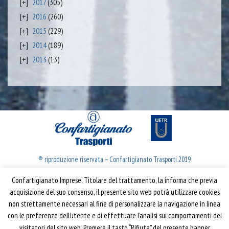
2017
(305)
2016
(260)
2015
(229)
2014
(189)
2013
(13)
® riproduzione riservata – Confartigianato Trasporti 2019
Confartigianato Imprese, Titolare del trattamento, la informa che previa
Confartigianato Trasporti
acquisizione del suo consenso, il presente sito web potrà utilizzare cookies
non strettamente necessari al fine di personalizzare la navigazione in linea
Via S. Giovanni in Laterano, 152 | 00184 Roma
con le preferenze dell’utente e di effettuare l’analisi sui comportamenti dei
T: 06 70374.275
visitatori del sito web. Premere il tasto “Rifiuta” del presente banner