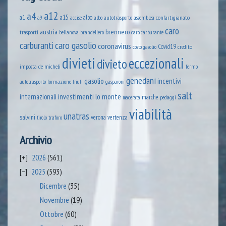
a12
a4
a1
a15
albo
assemblea confartigianato
accise
albo autotrasporto
a9
caro
austria
brennero
trasporti
brandellero
bellanova
caro carburante
caro gasolio
carburanti
coronavirus
Covid19
credito
costo gasolio
divieti
eccezionali
divieto
imposta
de micheli
fermo
genedani
gasolio
incentivi
formazione
autotrasporto
friuli
gasparoni
salt
lo monte
internazionali
investimenti
marche
pedaggi
macerata
viabilità
unatras
salvini
verona
vertenza
tirolo
traforo
Archivio
2026
(561)
2025
(593)
Dicembre
(35)
Novembre
(19)
Ottobre
(60)