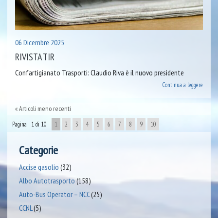
06 Dicembre 2025
RIVISTA TIR
Confartigianato Trasporti: Claudio Riva è il nuovo presidente
Continua a leggere
Articoli meno recenti
Pagina 1 di 10
1
2
3
4
5
6
7
8
9
10
Categorie
Accise gasolio
(32)
Albo Autotrasporto
(158)
Auto-Bus Operator – NCC
(25)
CCNL
(5)