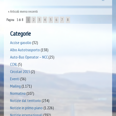
Articoli meno recenti
Pagina 1 di 8
1
2
3
4
5
6
7
8
Categorie
Accise gasolio
(32)
Albo Autotrasporto
(158)
Auto-Bus Operator – NCC
(25)
CCNL
(5)
Circolari 2015
(2)
Eventi
(56)
Mailing
(1.171)
Normativa
(107)
Notizie dal territorio
(234)
Notizie in primo piano
(1.226)
Notizie internazionali
(392)