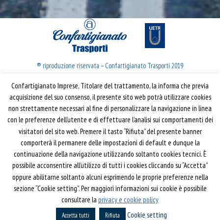
® riproduzione riservata – Confartigianato Trasporti 2019
Confartigianato Imprese, Titolare del trattamento, la informa che previa
Confartigianato Trasporti
acquisizione del suo consenso, il presente sito web potrà utilizzare cookies
non strettamente necessari al fine di personalizzare la navigazione in linea
Via S. Giovanni in Laterano, 152 | 00184 Roma
con le preferenze dell’utente e di effettuare l’analisi sui comportamenti dei
T: 06 70374.275
visitatori del sito web. Premere il tasto “Rifiuta” del presente banner
trasporti@confartigianato.it
comporterà il permanere delle impostazioni di default e dunque la
confartigianatotrasporti@pec.it
continuazione della navigazione utilizzando soltanto cookies tecnici. È
possibile acconsentire all’utilizzo di tutti i cookies cliccando su “Accetta”
oppure abilitarne soltanto alcuni esprimendo le proprie preferenze nella
Privacy e Cookie Policy
Informativa
sezione “Cookie setting”. Per maggiori informazioni sui cookie è possibile
Riferimenti
consultare la
privacy e cookie policy
Cookie setting
Powered by
Horace
Accetta tutti
Rifiuta