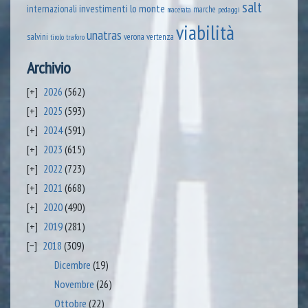
salt
lo monte
internazionali
investimenti
marche
pedaggi
macerata
viabilità
unatras
salvini
verona
vertenza
tirolo
traforo
Archivio
2026
(562)
2025
(593)
2024
(591)
2023
(615)
2022
(723)
2021
(668)
2020
(490)
2019
(281)
2018
(309)
Dicembre
(19)
Novembre
(26)
Ottobre
(22)