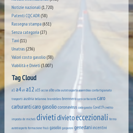
Notizie nazionali
(1.720)
Patenti CQC ADR
(58)
Rassegna stampa
(651)
Senza categoria
(27)
Taxi
(11)
Unatras
(236)
Valori costo gasolio
(38)
Viabilità e Divieti
(3.007)
Tag Cloud
a12
a4
a1
a15
albo
assemblea confartigianato
accise
albo autotrasporto
a9
caro
austria
brennero
trasporti
brandellero
bellanova
caro carburante
caro gasolio
carburanti
coronavirus
Covid19
credito
costo gasolio
divieti
eccezionali
divieto
imposta
de micheli
fermo
genedani
gasolio
incentivi
formazione
autotrasporto
friuli
gasparoni