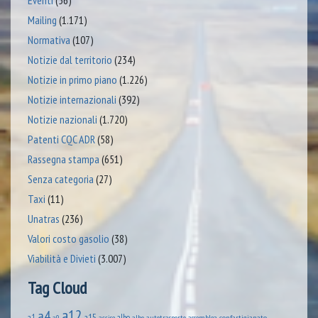
Eventi
(56)
Mailing
(1.171)
Normativa
(107)
Notizie dal territorio
(234)
Notizie in primo piano
(1.226)
Notizie internazionali
(392)
Notizie nazionali
(1.720)
Patenti CQC ADR
(58)
Rassegna stampa
(651)
Senza categoria
(27)
Taxi
(11)
Unatras
(236)
Valori costo gasolio
(38)
Viabilità e Divieti
(3.007)
Tag Cloud
a12
a4
a1
a15
albo
assemblea confartigianato
accise
albo autotrasporto