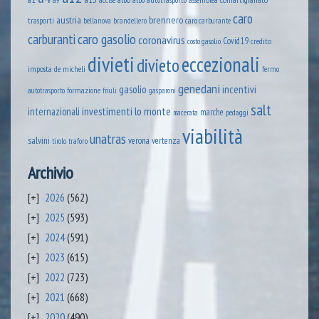
a9
caro
austria
brennero
trasporti
brandellero
bellanova
caro carburante
caro gasolio
carburanti
coronavirus
Covid19
credito
costo gasolio
divieti
eccezionali
divieto
imposta
de micheli
fermo
genedani
gasolio
incentivi
formazione
autotrasporto
friuli
gasparoni
salt
lo monte
internazionali
investimenti
marche
pedaggi
macerata
viabilità
unatras
salvini
verona
vertenza
tirolo
traforo
Archivio
2026
(562)
2025
(593)
2024
(591)
2023
(615)
2022
(723)
2021
(668)
2020
(490)