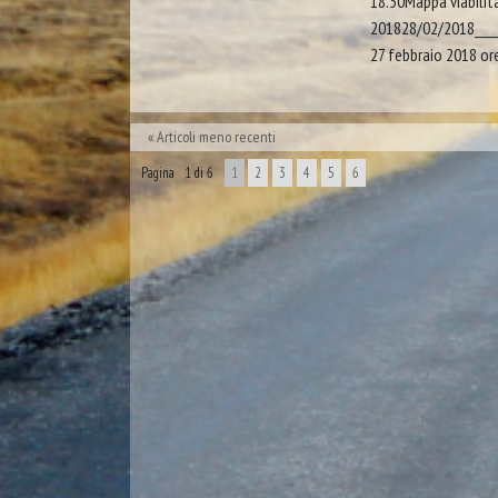
18.30Mappa viabilit
201828/02/2018_______
27 febbraio 2018 ore
Articoli meno recenti
Pagina 1 di 6
1
2
3
4
5
6