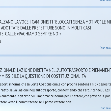
 ALZANO LA VOCE I CAMIONISTI “BLOCCATI SENZA MOTIVO”. LE M
 ADOTTATE DALLE PREFETTURE SONO IN MOLTI CASI
E. GALLI: «PAGHIAMO SEMPRE NOI»
8
Continua 
ZIONALE: L’AZIONE DIRETTA NELL’AUTOTRASPORTO È PIENAMEN
MMISSIBILE LA QUESTIONE DI COSTITUZIONALITÀ
sporti informa che la Corte Costituzionale con propria sentenza n. 37 deposita
fatto salva l’azione nell’autotrasporto, confermando che l’art. 7 ter del D.Lgs.
pienamente legittimo.Sull’importante norma per il settore, che prevede la poss
ettore verso il committente se il primo vettore non...
Continua 