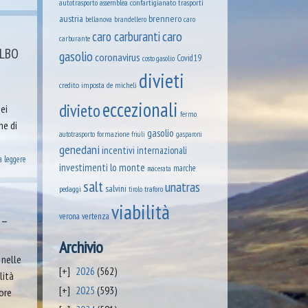
assemblea confartigianato trasporti
autotrasporto
austria
brennero
brandellero
bellanova
caro
caro
caro carburanti
carburante
ALBO
gasolio
coronavirus
Covid19
costo gasolio
divieti
credito imposta
de micheli
eccezionali
divieto
ei
fermo
ne di
gasolio
formazione
autotrasporto
friuli
gasparoni
genedani
incentivi
internazionali
a leggere
lo monte
investimenti
marche
macerata
salt
unatras
salvini
pedaggi
tirolo
traforo
viabilità
verona
vertenza
 –
Archivio
 nelle
2026
(562)
lità
2025
(593)
ore