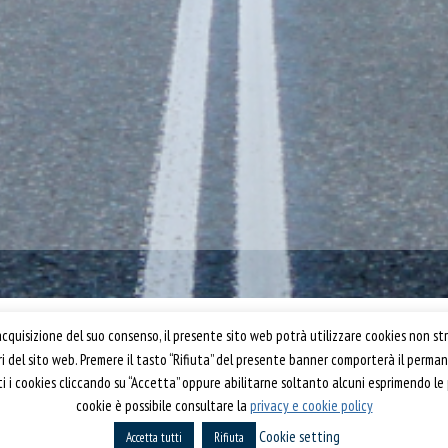
Confartigianato Trasporti
quisizione del suo consenso, il presente sito web potrà utilizzare cookies non str
ori del sito web. Premere il tasto “Rifiuta” del presente banner comporterà il perm
Via S. Giovanni in Laterano, 152 | 00184 Roma
utti i cookies cliccando su “Accetta” oppure abilitarne soltanto alcuni esprimendo le
T: 06 70374.275
cookie è possibile consultare la
privacy e cookie policy
rti 2019
trasporti@confartigianato.it
Cookie setting
Accetta tutti
confartigianatotrasporti@pec.it
Rifiuta