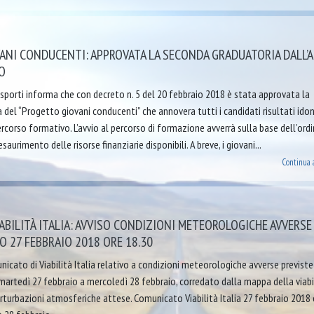
ANI CONDUCENTI: APPROVATA LA SECONDA GRADUATORIA DALL’
O
sporti informa che con decreto n. 5 del 20 febbraio 2018 è stata approvata la
del “Progetto giovani conducenti” che annovera tutti i candidati risultati idon
rcorso formativo. L’avvio al percorso di formazione avverrà sulla base dell’ordi
saurimento delle risorse finanziarie disponibili. A breve, i giovani...
Continua 
BILITÀ ITALIA: AVVISO CONDIZIONI METEOROLOGICHE AVVERSE
 27 FEBBRAIO 2018 ORE 18.30
nicato di Viabilità Italia relativo a condizioni meteorologiche avverse previste
 martedì 27 febbraio a mercoledì 28 febbraio, corredato dalla mappa della viabi
rturbazioni atmosferiche attese. Comunicato Viabilità Italia 27 febbraio 2018 