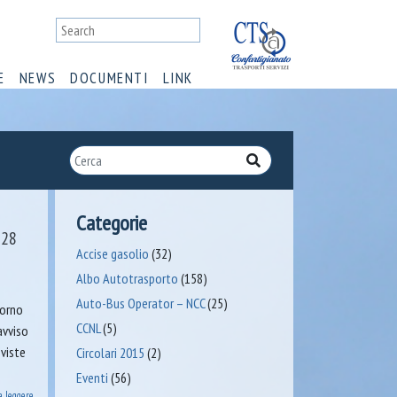
E
NEWS
DOCUMENTI
LINK
Categorie
 28
Accise gasolio
(32)
Albo Autotrasporto
(158)
Auto-Bus Operator – NCC
(25)
iorno
CCNL
(5)
avviso
eviste
Circolari 2015
(2)
Eventi
(56)
a leggere