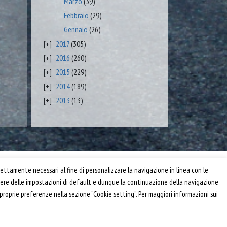
Marzo
(39)
Febbraio
(29)
Gennaio
(26)
2017
(305)
2016
(260)
2015
(229)
2014
(189)
2013
(13)
Privacy e Cookie Policy
ettamente necessari al fine di personalizzare la navigazione in linea con le
Informativa
anere delle impostazioni di default e dunque la continuazione della navigazione
Riferimenti
 proprie preferenze nella sezione “Cookie setting”. Per maggiori informazioni sui
Powered by
Horace