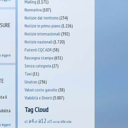
Mailing
(1.171)
Normativa
(107)
Notizie dal territorio
(234)
ISURE
Notizie in primo piano
(1.226)
Notizie internazionali
(392)
Notizie nazionali
(1.720)
Patenti CQC ADR
(58)
a leggere
Rassegna stampa
(651)
Senza categoria
(27)
Taxi
(11)
TE
Unatras
(236)
Valori costo gasolio
(38)
ta il
Viabilità e Divieti
(3.007)
Tag Cloud
ibilità
a12
a4
a1
a15
albo
accise
albo
a9
a leggere