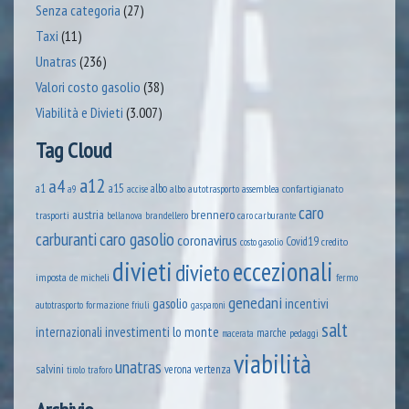
Senza categoria
(27)
Taxi
(11)
Unatras
(236)
Valori costo gasolio
(38)
Viabilità e Divieti
(3.007)
Tag Cloud
a12
a4
a1
a15
albo
assemblea confartigianato
accise
albo autotrasporto
a9
caro
austria
brennero
trasporti
brandellero
bellanova
caro carburante
caro gasolio
carburanti
coronavirus
Covid19
credito
costo gasolio
divieti
eccezionali
divieto
imposta
de micheli
fermo
genedani
gasolio
incentivi
formazione
autotrasporto
friuli
gasparoni
salt
lo monte
internazionali
investimenti
marche
pedaggi
macerata
viabilità
unatras
salvini
verona
vertenza
tirolo
traforo