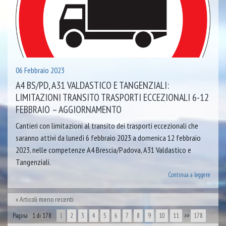
06 Febbraio 2023
A4 BS/PD, A31 VALDASTICO E TANGENZIALI:
LIMITAZIONI TRANSITO TRASPORTI ECCEZIONALI 6-12
FEBBRAIO – AGGIORNAMENTO
Cantieri con limitazioni al transito dei trasporti eccezionali che
saranno attivi da lunedì 6 febbraio 2023 a domenica 12 febbraio
2023, nelle competenze A4 Brescia/Padova, A31 Valdastico e
Tangenziali.
Continua a leggere
Articoli meno recenti
Pagina 1 di 178
1
2
3
4
5
6
7
8
9
10
11
>>
178