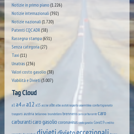
Notizie in primo piano
(1.226)
Notizie internazionali
(392)
Notizie nazionali
(1.720)
Patenti CQC ADR
(58)
Rassegna stampa
(651)
Senza categoria
(27)
Taxi
(11)
Unatras
(236)
Valori costo gasolio
(38)
Viabilità e Divieti
(3.007)
Tag Cloud
a12
a4
a1
a15
albo
assemblea confartigianato
accise
albo autotrasporto
a9
caro
austria
brennero
trasporti
brandellero
bellanova
caro carburante
caro gasolio
carburanti
coronavirus
Covid19
credito
costo gasolio
divieti
eccezionali
divieto