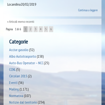
Locandina20/02/2019
Continua a leggere
Articoli meno recenti
Pagina 1 di 6
1
2
3
4
5
6
Categorie
Accise gasolio
(32)
Albo Autotrasporto
(158)
Auto-Bus Operator – NCC
(25)
CCNL
(5)
Circolari 2015
(2)
Eventi
(56)
Mailing
(1.171)
Normativa
(107)
Notizie dal territorio
(234)