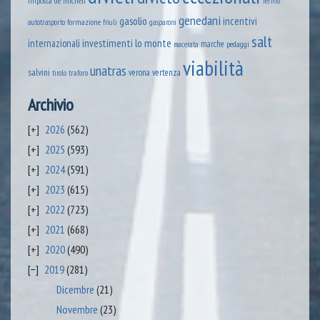
imposta
de micheli
fermo
genedani
gasolio
incentivi
formazione
autotrasporto
friuli
gasparoni
salt
lo monte
internazionali
investimenti
marche
pedaggi
macerata
viabilità
unatras
salvini
verona
vertenza
tirolo
traforo
Archivio
2026
(562)
2025
(593)
2024
(591)
2023
(615)
2022
(723)
2021
(668)
2020
(490)
2019
(281)
Dicembre
(21)
Novembre
(23)