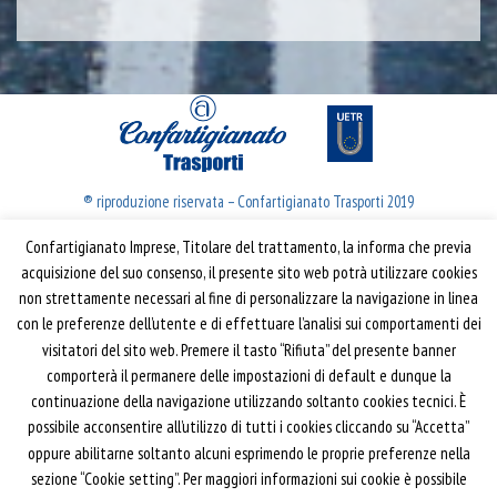
® riproduzione riservata – Confartigianato Trasporti 2019
Confartigianato Imprese, Titolare del trattamento, la informa che previa
Confartigianato Trasporti
acquisizione del suo consenso, il presente sito web potrà utilizzare cookies
non strettamente necessari al fine di personalizzare la navigazione in linea
Via S. Giovanni in Laterano, 152 | 00184 Roma
con le preferenze dell’utente e di effettuare l’analisi sui comportamenti dei
T: 06 70374.275
visitatori del sito web. Premere il tasto “Rifiuta” del presente banner
trasporti@confartigianato.it
comporterà il permanere delle impostazioni di default e dunque la
confartigianatotrasporti@pec.it
continuazione della navigazione utilizzando soltanto cookies tecnici. È
possibile acconsentire all’utilizzo di tutti i cookies cliccando su “Accetta”
oppure abilitarne soltanto alcuni esprimendo le proprie preferenze nella
Privacy e Cookie Policy
Informativa
sezione “Cookie setting”. Per maggiori informazioni sui cookie è possibile