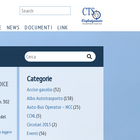
E
NEWS
DOCUMENTI
LINK
Categorie
DICE
Accise gasolio
(32)
Albo Autotrasporto
(158)
n. 302
Auto-Bus Operator – NCC
(25)
CCNL
(5)
 del
Circolari 2015
(2)
a leggere
Eventi
(56)