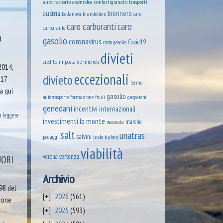
assemblea confartigianato trasporti
autotrasporto
austria
brennero
brandellero
bellanova
caro
caro
caro carburanti
carburante
O
gasolio
coronavirus
Covid19
costo gasolio
divieti
credito imposta
de micheli
2014,
eccezionali
divieto
 17
fermo
a qui
gasolio
formazione
autotrasporto
friuli
gasparoni
genedani
incentivi
internazionali
a leggere
lo monte
investimenti
marche
macerata
salt
unatras
salvini
pedaggi
tirolo
traforo
viabilità
verona
vertenza
UORI
E
Archivio
98 del
2026
(561)
zione
2025
(593)