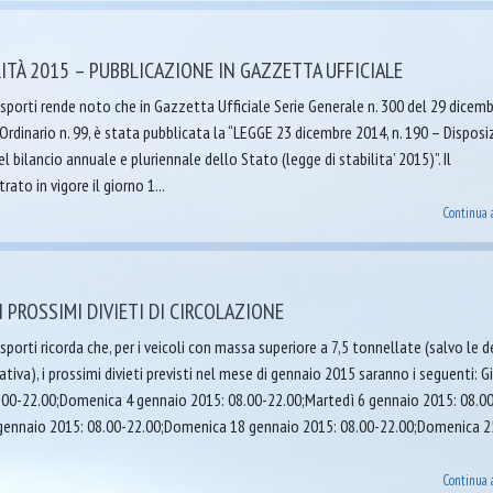
LITÀ 2015 – PUBBLICAZIONE IN GAZZETTA UFFICIALE
sporti rende noto che in Gazzetta Ufficiale Serie Generale n. 300 del 29 dicem
dinario n. 99, è stata pubblicata la “LEGGE 23 dicembre 2014, n. 190 – Disposi
 bilancio annuale e pluriennale dello Stato (legge di stabilita’ 2015)”. Il
ato in vigore il giorno 1...
Continua 
I PROSSIMI DIVIETI DI CIRCOLAZIONE
porti ricorda che, per i veicoli con massa superiore a 7,5 tonnellate (salvo le 
ativa), i prossimi divieti previsti nel mese di gennaio 2015 saranno i seguenti: G
.00-22.00;Domenica 4 gennaio 2015: 08.00-22.00;Martedì 6 gennaio 2015: 08.0
gennaio 2015: 08.00-22.00;Domenica 18 gennaio 2015: 08.00-22.00;Domenica 2
Continua 