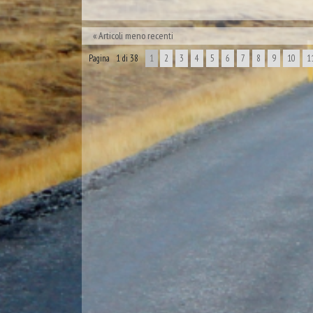
Articoli meno recenti
Pagina 1 di 38
1
2
3
4
5
6
7
8
9
10
1