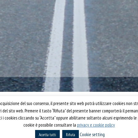
Confartigianato Trasporti
quisizione del suo consenso, il presente sito web potrà utilizzare cookies non str
ori del sito web. Premere il tasto “Rifiuta” del presente banner comporterà il perm
Via S. Giovanni in Laterano, 152 | 00184 Roma
utti i cookies cliccando su “Accetta” oppure abilitarne soltanto alcuni esprimendo le
T: 06 70374.275
cookie è possibile consultare la
privacy e cookie policy
rti 2019
trasporti@confartigianato.it
Cookie setting
Accetta tutti
confartigianatotrasporti@pec.it
Rifiuta