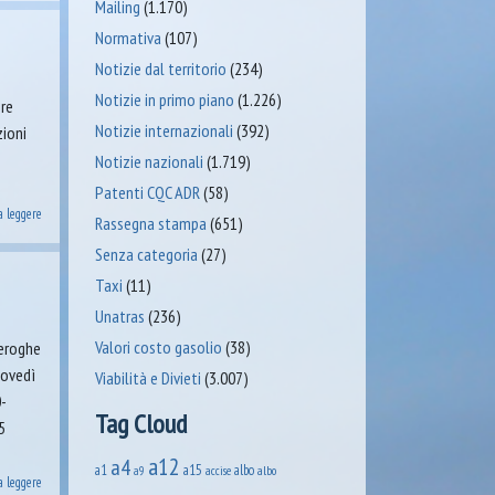
Mailing
(1.170)
Normativa
(107)
Notizie dal territorio
(234)
Notizie in primo piano
(1.226)
bre
Notizie internazionali
(392)
zioni
Notizie nazionali
(1.719)
Patenti CQC ADR
(58)
a leggere
Rassegna stampa
(651)
Senza categoria
(27)
Taxi
(11)
Unatras
(236)
Valori costo gasolio
(38)
deroghe
iovedì
Viabilità e Divieti
(3.007)
0-
Tag Cloud
5
a12
a4
a1
a15
albo
accise
albo
a9
a leggere