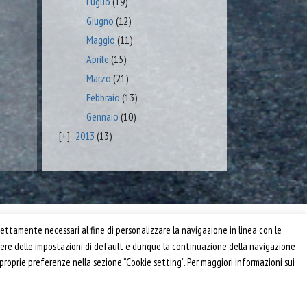
Luglio
(19)
Giugno
(12)
Maggio
(11)
Aprile
(15)
Marzo
(21)
Febbraio
(13)
Gennaio
(10)
2013
(13)
Privacy e Cookie Policy
ettamente necessari al fine di personalizzare la navigazione in linea con le
Informativa
anere delle impostazioni di default e dunque la continuazione della navigazione
Riferimenti
 proprie preferenze nella sezione “Cookie setting”. Per maggiori informazioni sui
Powered by
Horace