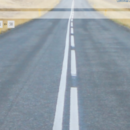
Continua 
1
>>
38