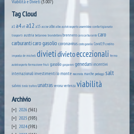
Viabilità e Divieti
(3.007)
Tag Cloud
a12
a4
a1
a15
albo
assemblea confartigianato
accise
albo autotrasporto
a9
caro
austria
brennero
trasporti
brandellero
bellanova
caro carburante
caro gasolio
carburanti
coronavirus
Covid19
credito
costo gasolio
divieti
eccezionali
divieto
imposta
de micheli
fermo
genedani
gasolio
incentivi
formazione
autotrasporto
friuli
gasparoni
salt
lo monte
internazionali
investimenti
marche
pedaggi
macerata
viabilità
unatras
salvini
verona
vertenza
tirolo
traforo
Archivio
2026
(561)
2025
(593)
2024
(591)