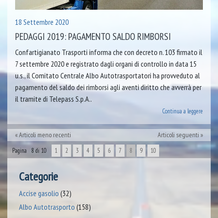
18 Settembre 2020
PEDAGGI 2019: PAGAMENTO SALDO RIMBORSI
Confartigianato Trasporti informa che con decreto n. 103 firmato il
7 settembre 2020 e registrato dagli organi di controllo in data 15
u.s., il Comitato Centrale Albo Autotrasportatori ha provveduto al
pagamento del saldo dei rimborsi agli aventi diritto che avverrà per
il tramite di Telepass S.p.A..
Continua a leggere
Articoli meno recenti
Articoli seguenti
Pagina 8 di 10
1
2
3
4
5
6
7
8
9
10
Categorie
Accise gasolio
(32)
Albo Autotrasporto
(158)