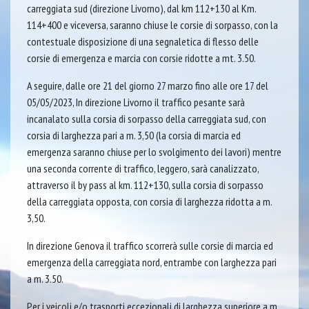
carreggiata sud (direzione Livorno), dal km 112+130 al Km.
114+400 e viceversa, saranno chiuse le corsie di sorpasso, con la
contestuale disposizione di una segnaletica di flesso delle
corsie di emergenza e marcia con corsie ridotte a mt. 3.50.
A seguire, dalle ore 21 del giorno 27 marzo fino alle ore 17 del
05/05/2023, In direzione Livorno il traffico pesante sarà
incanalato sulla corsia di sorpasso della carreggiata sud, con
corsia di larghezza pari a m. 3,50 (la corsia di marcia ed
emergenza saranno chiuse per lo svolgimento dei lavori) mentre
una seconda corrente di traffico, leggero, sarà canalizzato,
attraverso il by pass al km. 112+130, sulla corsia di sorpasso
della carreggiata opposta, con corsia di larghezza ridotta a m.
3,50.
In direzione Genova il traffico scorrerà sulle corsie di marcia ed
emergenza della carreggiata nord, entrambe con larghezza pari
a m. 3.50.
Per i veicoli e/o trasporti eccezionali di larghezza superiore a m.