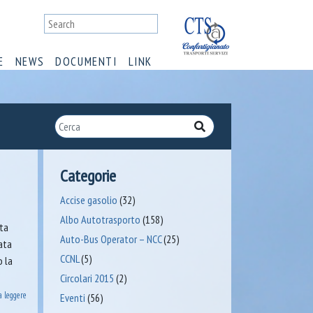
E
NEWS
DOCUMENTI
LINK
Categorie
Accise gasolio
(32)
Albo Autotrasporto
(158)
ata
Auto-Bus Operator – NCC
(25)
ata
CCNL
(5)
o la
Circolari 2015
(2)
a leggere
Eventi
(56)