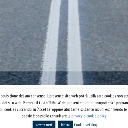
Confartigianato Trasporti
quisizione del suo consenso, il presente sito web potrà utilizzare cookies non str
ori del sito web. Premere il tasto “Rifiuta” del presente banner comporterà il perm
Via S. Giovanni in Laterano, 152 | 00184 Roma
utti i cookies cliccando su “Accetta” oppure abilitarne soltanto alcuni esprimendo le
T: 06 70374.275
cookie è possibile consultare la
privacy e cookie policy
rti 2019
trasporti@confartigianato.it
Cookie setting
Accetta tutti
confartigianatotrasporti@pec.it
Rifiuta