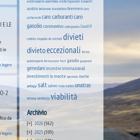
assemblea confartigianato trasporti
autotrasporto
austria
brennero
brandellero
bellanova
caro
caro
caro carburanti
carburante
 E LE
gasolio
coronavirus
Covid19
costo gasolio
divieti
credito imposta
de micheli
e
eccezionali
divieto
i in
fermo
gasolio
formazione
autotrasporto
friuli
gasparoni
a leggere
genedani
incentivi
internazionali
lo monte
investimenti
marche
macerata
salt
unatras
salvini
pedaggi
tirolo
traforo
IO-2
viabilità
verona
vertenza
Archivio
fico da
2026
(562)
2025
(593)
a leggere