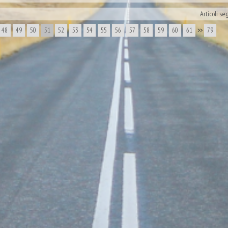
Articoli se
48
49
50
51
52
53
54
55
56
57
58
59
60
61
>>
79