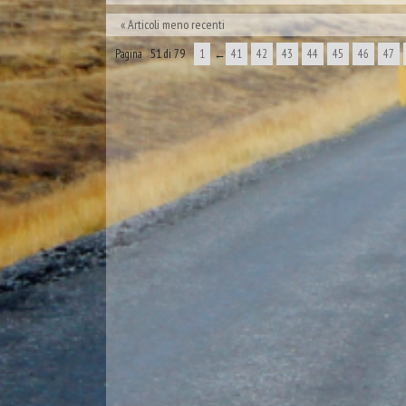
Articoli meno recenti
Pagina 51 di 79
1
←
41
42
43
44
45
46
47