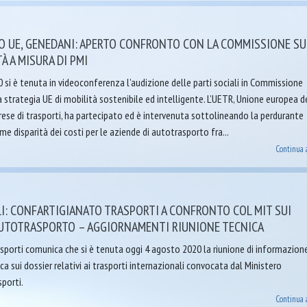
 UE, GENEDANI: APERTO CONFRONTO CON LA COMMISSIONE SU
À A MISURA DI PMI
 si è tenuta in videoconferenza l’audizione delle parti sociali in Commissione
 strategia UE di mobilità sostenibile ed intelligente. L’UETR, Unione europea d
rese di trasporti, ha partecipato ed è intervenuta sottolineando la perdurante
ime disparità dei costi per le aziende di autotrasporto fra...
Continua 
I: CONFARTIGIANATO TRASPORTI A CONFRONTO COL MIT SUI
’AUTOTRASPORTO – AGGIORNAMENTI RIUNIONE TECNICA
sporti comunica che si è tenuta oggi 4 agosto 2020 la riunione di informazion
a sui dossier relativi ai trasporti internazionali convocata dal Ministero
sporti.
Continua 