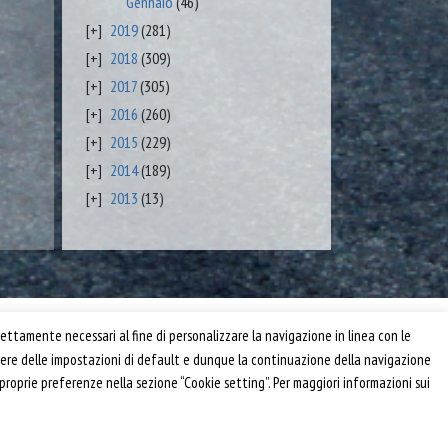
Gennaio
(46)
2019
(281)
2018
(309)
2017
(305)
2016
(260)
2015
(229)
2014
(189)
2013
(13)
Privacy e Cookie Policy
ettamente necessari al fine di personalizzare la navigazione in linea con le
Informativa
anere delle impostazioni di default e dunque la continuazione della navigazione
Riferimenti
 proprie preferenze nella sezione “Cookie setting”. Per maggiori informazioni sui
Powered by
Horace