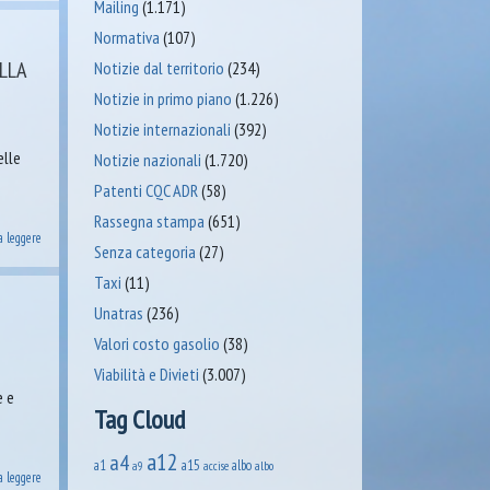
Mailing
(1.171)
Normativa
(107)
LLA
Notizie dal territorio
(234)
Notizie in primo piano
(1.226)
Notizie internazionali
(392)
elle
Notizie nazionali
(1.720)
Patenti CQC ADR
(58)
Rassegna stampa
(651)
a leggere
Senza categoria
(27)
Taxi
(11)
Unatras
(236)
Valori costo gasolio
(38)
Viabilità e Divieti
(3.007)
e e
Tag Cloud
a12
a4
a1
a15
albo
accise
albo
a9
a leggere