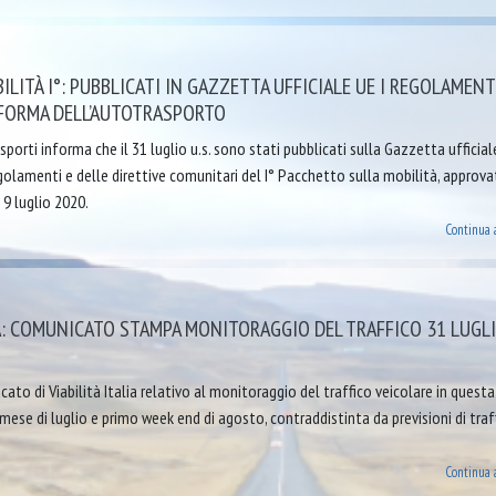
LITÀ I°: PUBBLICATI IN GAZZETTA UFFICIALE UE I REGOLAMENTI
IFORMA DELL’AUTOTRASPORTO
porti informa che il 31 luglio u.s. sono stati pubblicati sulla Gazzetta ufficial
regolamenti e delle direttive comunitari del I° Pacchetto sulla mobilità, approvat
a 9 luglio 2020.
Continua 
IA: COMUNICATO STAMPA MONITORAGGIO DEL TRAFFICO 31 LUGL
cato di Viabilità Italia relativo al monitoraggio del traffico veicolare in questa
mese di luglio e primo week end di agosto, contraddistinta da previsioni di traf
Continua 