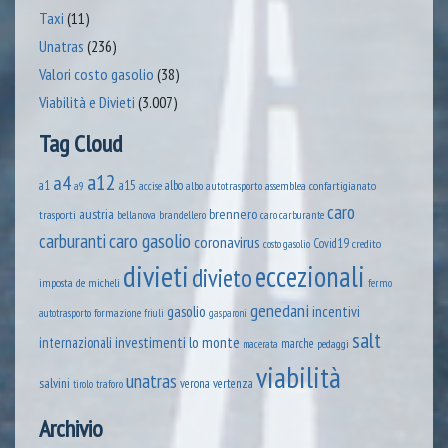
Taxi
(11)
Unatras
(236)
Valori costo gasolio
(38)
Viabilità e Divieti
(3.007)
Tag Cloud
a12
a4
a1
a15
albo
assemblea confartigianato
accise
albo autotrasporto
a9
caro
austria
brennero
trasporti
brandellero
bellanova
caro carburante
caro gasolio
carburanti
coronavirus
Covid19
credito
costo gasolio
divieti
eccezionali
divieto
imposta
de micheli
fermo
genedani
gasolio
incentivi
formazione
autotrasporto
friuli
gasparoni
salt
lo monte
internazionali
investimenti
marche
pedaggi
macerata
viabilità
unatras
salvini
verona
vertenza
tirolo
traforo
Archivio