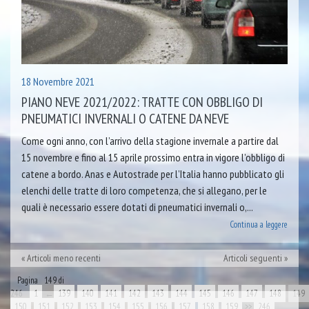
18 Novembre 2021
PIANO NEVE 2021/2022: TRATTE CON OBBLIGO DI
PNEUMATICI INVERNALI O CATENE DA NEVE
Come ogni anno, con l’arrivo della stagione invernale a partire dal
15 novembre e fino al 15 aprile prossimo entra in vigore l’obbligo di
catene a bordo. Anas e Autostrade per l’Italia hanno pubblicato gli
elenchi delle tratte di loro competenza, che si allegano, per le
quali è necessario essere dotati di pneumatici invernali o,...
Continua a leggere
Articoli meno recenti
Articoli seguenti
Pagina 149 di
246
1
←
139
140
141
142
143
144
145
146
147
148
149
150
151
152
153
154
155
156
157
158
159
>>
246