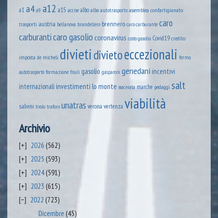
a12
a4
a1
a15
albo
assemblea confartigianato
accise
albo autotrasporto
a9
caro
austria
brennero
trasporti
brandellero
bellanova
caro carburante
caro gasolio
carburanti
coronavirus
Covid19
credito
costo gasolio
divieti
eccezionali
divieto
imposta
de micheli
fermo
genedani
gasolio
incentivi
formazione
autotrasporto
friuli
gasparoni
salt
lo monte
internazionali
investimenti
marche
pedaggi
macerata
viabilità
unatras
salvini
verona
vertenza
tirolo
traforo
Archivio
2026
(562)
2025
(593)
2024
(591)
2023
(615)
2022
(723)
Dicembre
(45)