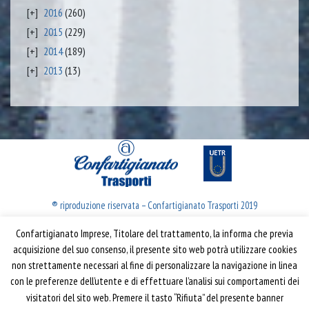
2016
(260)
2015
(229)
2014
(189)
2013
(13)
® riproduzione riservata – Confartigianato Trasporti 2019
Confartigianato Imprese, Titolare del trattamento, la informa che previa
Confartigianato Trasporti
acquisizione del suo consenso, il presente sito web potrà utilizzare cookies
non strettamente necessari al fine di personalizzare la navigazione in linea
Via S. Giovanni in Laterano, 152 | 00184 Roma
con le preferenze dell’utente e di effettuare l’analisi sui comportamenti dei
T: 06 70374.275
visitatori del sito web. Premere il tasto “Rifiuta” del presente banner
trasporti@confartigianato.it