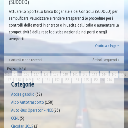
(SUDOCO)
Attuare lo ‘Sportello Unico Doganale e dei Controlli’ (SUDOCO) per
semplificare, velocizzare e rendere trasparenti le procedure per i
controlli delle merci in entrata e in uscita dall’Italia e aumentare la
competitività della rete logistica nazionale nei porti e negli
aeroporti.
Continua a leggere
Articoli meno recenti
Articoli seguenti
Pagina 146 di
246
1
←
136
137
138
139
140
141
142
143
144
145
146
147
148
149
150
151
152
153
154
155
156
>>
246
Categorie
Accise gasolio
(32)
Albo Autotrasporto
(158)
Auto-Bus Operator – NCC
(25)
CCNL
(5)
Circolari 2015
(2)