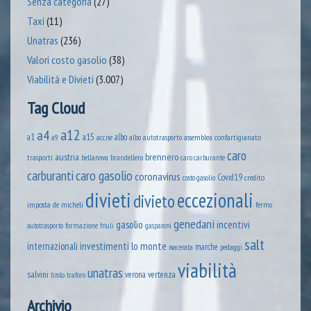
Senza categoria
(27)
Taxi
(11)
Unatras
(236)
Valori costo gasolio
(38)
Viabilità e Divieti
(3.007)
Tag Cloud
a12
a4
a1
a15
albo
assemblea confartigianato
accise
albo autotrasporto
a9
caro
austria
brennero
trasporti
brandellero
bellanova
caro carburante
caro gasolio
carburanti
coronavirus
Covid19
credito
costo gasolio
divieti
eccezionali
divieto
imposta
de micheli
fermo
genedani
gasolio
incentivi
formazione
autotrasporto
friuli
gasparoni
salt
lo monte
internazionali
investimenti
marche
pedaggi
macerata
viabilità
unatras
salvini
verona
vertenza
tirolo
traforo
Archivio