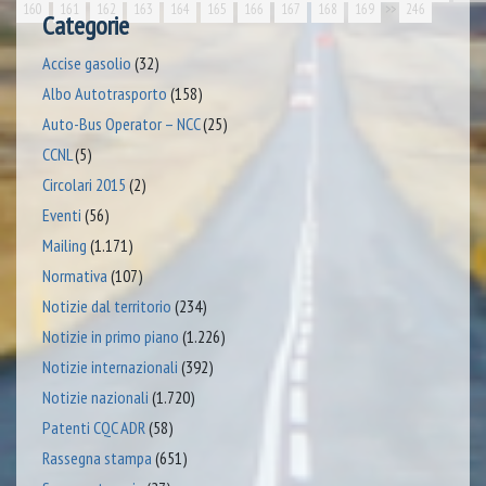
160
161
162
163
164
165
166
167
168
169
>>
246
Categorie
Accise gasolio
(32)
Albo Autotrasporto
(158)
Auto-Bus Operator – NCC
(25)
CCNL
(5)
Circolari 2015
(2)
Eventi
(56)
Mailing
(1.171)
Normativa
(107)
Notizie dal territorio
(234)
Notizie in primo piano
(1.226)
Notizie internazionali
(392)
Notizie nazionali
(1.720)
Patenti CQC ADR
(58)
Rassegna stampa
(651)