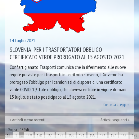
14 Luglio 2021
SLOVENIA: PER I TRASPORTATORI OBBLIGO
CERTIFICATO VERDE PROROGATO AL 15 AGOSTO 2021
Confartigianato Trasporti comunica che in riferimento alle nuove
regole previste per i trasporti in territorio sloveno, il Governo ha
prorogato l’obbligo per i camionisti di disporre di una certificato
verde COVID-19. Tale obbligo, che doveva entrare in vigore domani
15 luglio, é stato posticipato al 15 agosto 2021.
Continua a leggere
Articoli meno recenti
Articoli seguenti
Pagina 159 di
246
1
←
149
150
151
152
153
154
155
156
157
158
159