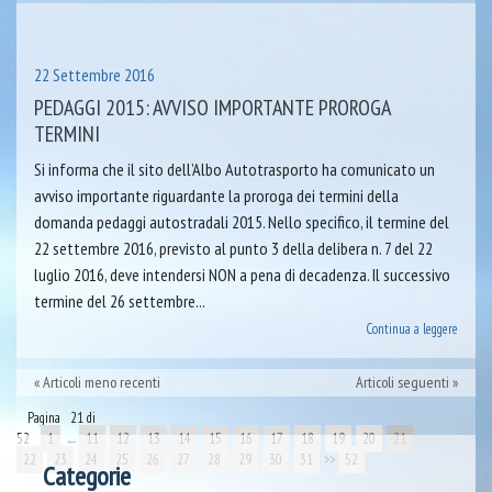
22 Settembre 2016
PEDAGGI 2015: AVVISO IMPORTANTE PROROGA
TERMINI
Si informa che il sito dell’Albo Autotrasporto ha comunicato un
avviso importante riguardante la proroga dei termini della
domanda pedaggi autostradali 2015. Nello specifico, il termine del
22 settembre 2016, previsto al punto 3 della delibera n. 7 del 22
luglio 2016, deve intendersi NON a pena di decadenza. Il successivo
termine del 26 settembre...
Continua a leggere
Articoli meno recenti
Articoli seguenti
Pagina 21 di
52
1
←
11
12
13
14
15
16
17
18
19
20
21
22
23
24
25
26
27
28
29
30
31
>>
52
Categorie