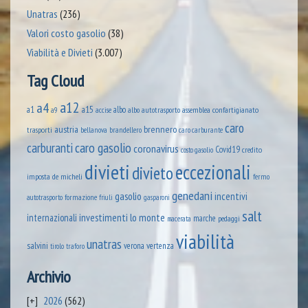
Unatras
(236)
Valori costo gasolio
(38)
Viabilità e Divieti
(3.007)
Tag Cloud
a12
a4
a1
a15
albo
assemblea confartigianato
accise
albo autotrasporto
a9
caro
austria
brennero
trasporti
brandellero
bellanova
caro carburante
caro gasolio
carburanti
coronavirus
Covid19
credito
costo gasolio
divieti
eccezionali
divieto
imposta
de micheli
fermo
genedani
gasolio
incentivi
formazione
autotrasporto
friuli
gasparoni
salt
lo monte
internazionali
investimenti
marche
pedaggi
macerata
viabilità
unatras
salvini
verona
vertenza
tirolo
traforo
Archivio
2026
(562)