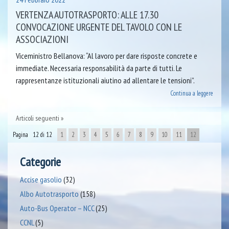
VERTENZA AUTOTRASPORTO: ALLE 17.30
CONVOCAZIONE URGENTE DEL TAVOLO CON LE
ASSOCIAZIONI
Viceministro Bellanova: “Al lavoro per dare risposte concrete e
immediate. Necessaria responsabilità da parte di tutti. Le
rappresentanze istituzionali aiutino ad allentare le tensioni”.
Continua a leggere
Articoli seguenti
Pagina 12 di 12
1
2
3
4
5
6
7
8
9
10
11
12
Categorie
Accise gasolio
(32)
Albo Autotrasporto
(158)
Auto-Bus Operator – NCC
(25)
CCNL
(5)