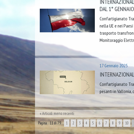
INTERNAZIONALI
DAL 1° GENNAIO
Confartigianato Tra
nella UE e nei Paesi 
trasporto transfron
Monitoraggio Elettro
17 Gennaio 2025
INTERNAZIONALI
Confartigianato Tras
pesanti in Vallonia, 
Articoli meno recenti
Pagina 11 di 79
1
2
3
4
5
6
7
8
9
10