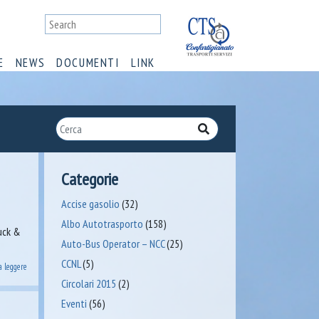
E
NEWS
DOCUMENTI
LINK
Categorie
Accise gasolio
(32)
Albo Autotrasporto
(158)
ruck &
Auto-Bus Operator – NCC
(25)
CCNL
(5)
a leggere
Circolari 2015
(2)
Eventi
(56)