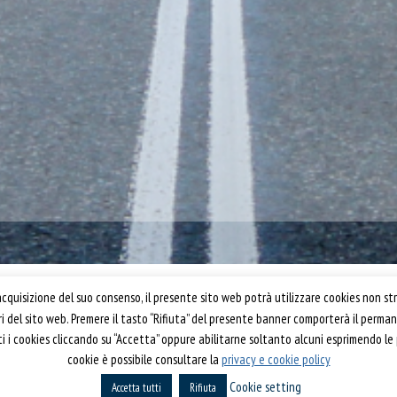
Confartigianato Trasporti
quisizione del suo consenso, il presente sito web potrà utilizzare cookies non str
ori del sito web. Premere il tasto “Rifiuta” del presente banner comporterà il perm
Via S. Giovanni in Laterano, 152 | 00184 Roma
utti i cookies cliccando su “Accetta” oppure abilitarne soltanto alcuni esprimendo le
T: 06 70374.275
cookie è possibile consultare la
privacy e cookie policy
rti 2019
trasporti@confartigianato.it
Cookie setting
Accetta tutti
confartigianatotrasporti@pec.it
Rifiuta