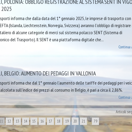
, POLONIA: OBBLIGO REGISTRAZIONE AL SISTEMA SENT IN VIG
 2025
sporti informa che dalla data del 1° gennaio 2025, le imprese di trasporto con
EFTA (Islanda, Liechtenstein, Norvegia, Svizzera) avranno l’obbligo di registrare 
taliero di alcune categorie di merci sul sistema polacco SENT (Sistema di
nico del Trasporto). Il SENT è una piattaforma digitale che...
Continua 
, BELGIO: AUMENTO DEI PEDAGGI IN VALLONIA
porti informa che dal 1° gennaio l’aumento delle tariffe dei pedaggi per i veic
calcolata sull’indice dei prezzi al consumo in Belgio, è pari a circa il 2,86%.
Continua 
Articoli se
11
12
13
14
15
16
17
18
19
20
21
>>
79