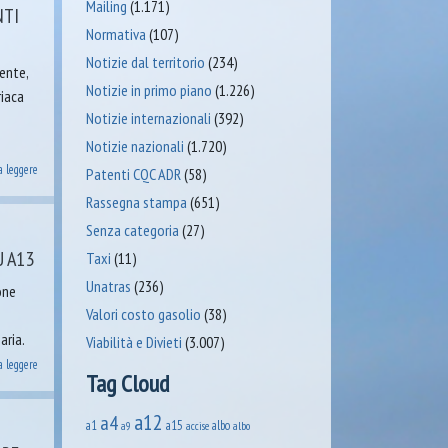
Mailing
(1.171)
NTI
Normativa
(107)
Notizie dal territorio
(234)
ente,
Notizie in primo piano
(1.226)
riaca
Notizie internazionali
(392)
i
Notizie nazionali
(1.720)
a leggere
Patenti CQC ADR
(58)
Rassegna stampa
(651)
Senza categoria
(27)
U A13
Taxi
(11)
Unatras
(236)
one
Valori costo gasolio
(38)
aria.
Viabilità e Divieti
(3.007)
a leggere
Tag Cloud
a12
a4
a1
a15
albo
accise
albo
a9