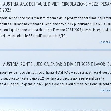
, AUSTRIA: A/10 DEI TAURI, DIVIETI CIRCOLAZIONE MEZZI PESA
O 2025
porti rende noto che il Ministro federale della protezione del clima, dell’ambi
mobilità austriaco ha emanato il Regolamento n. 383, pubblicato sulla G.U. aust
 con il quale sono stati stabiliti, per l’inverno 2024-2025, i divieti integrativi d
zzi pesanti oltre le 7,5 t. sull’autostrada A/10...
Continua 
, AUSTRIA: PONTE LUEG, CALENDARIO DIVIETI 2025 E LAVORI S
porti rende noto che sul sito ufficiale di ASFINAG – società austriaca di gesti
o pubblicato il calendario 2025 dei divieti di circolazione per pianificare la
te di Lueg dal 1° gennaio 2025 , per l’avvio dei lavori di manutenzione straordin
Continua 