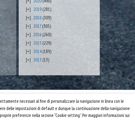
2020
(490)
2019
(281)
2018
(309)
2017
(305)
2016
(260)
2015
(229)
2014
(189)
2013
(13)
Privacy e Cookie Policy
ettamente necessari al fine di personalizzare la navigazione in linea con le
Informativa
anere delle impostazioni di default e dunque la continuazione della navigazione
Riferimenti
 proprie preferenze nella sezione “Cookie setting”. Per maggiori informazioni sui
Powered by
Horace