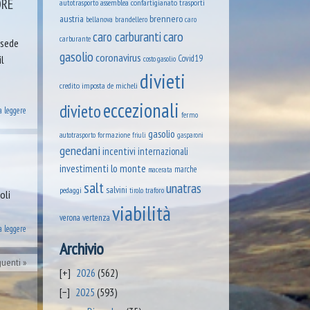
ORE
assemblea confartigianato trasporti
autotrasporto
austria
brennero
brandellero
bellanova
caro
caro
caro carburanti
carburante
 sede
gasolio
coronavirus
il
Covid19
costo gasolio
divieti
credito imposta
de micheli
eccezionali
divieto
a leggere
fermo
gasolio
formazione
autotrasporto
friuli
gasparoni
genedani
incentivi
internazionali
lo monte
investimenti
marche
macerata
salt
unatras
salvini
pedaggi
tirolo
traforo
oli
viabilità
verona
vertenza
a leggere
Archivio
guenti
2026
(562)
2025
(593)