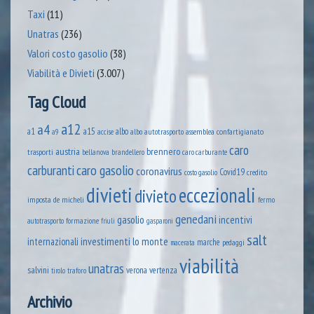
Taxi
(11)
Unatras
(236)
Valori costo gasolio
(38)
Viabilità e Divieti
(3.007)
Tag Cloud
a12
a4
a1
a15
albo
assemblea confartigianato
accise
albo autotrasporto
a9
caro
austria
brennero
trasporti
brandellero
bellanova
caro carburante
caro gasolio
carburanti
coronavirus
Covid19
credito
costo gasolio
divieti
eccezionali
divieto
imposta
de micheli
fermo
genedani
gasolio
incentivi
formazione
autotrasporto
friuli
gasparoni
salt
lo monte
internazionali
investimenti
marche
pedaggi
macerata
viabilità
unatras
salvini
verona
vertenza
tirolo
traforo
Archivio