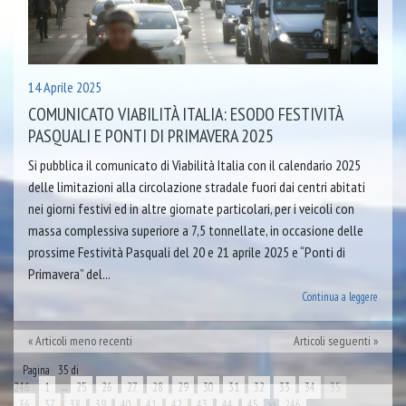
14 Aprile 2025
COMUNICATO VIABILITÀ ITALIA: ESODO FESTIVITÀ
PASQUALI E PONTI DI PRIMAVERA 2025
Si pubblica il comunicato di Viabilità Italia con il calendario 2025
delle limitazioni alla circolazione stradale fuori dai centri abitati
nei giorni festivi ed in altre giornate particolari, per i veicoli con
massa complessiva superiore a 7,5 tonnellate, in occasione delle
prossime Festività Pasquali del 20 e 21 aprile 2025 e “Ponti di
Primavera” del...
Continua a leggere
Articoli meno recenti
Articoli seguenti
Pagina 35 di
246
1
←
25
26
27
28
29
30
31
32
33
34
35
36
37
38
39
40
41
42
43
44
45
>>
246