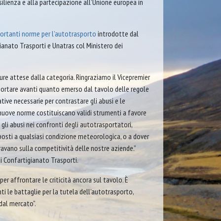
silienza e alla partecipazione all’Unione europea in
ortanti norme per l’autotrasporto
introdotte dal
anato Trasporti e Unatras col Ministero dei
re attese dalla categoria. Ringraziamo il Vicepremier
e portare avanti quanto emerso dal tavolo delle regole
tive necessarie per contrastare gli abusi e le
 nuove norme costituiscano validi strumenti a favore
 gli abusi nei confronti degli autotrasportatori,
sposti a qualsiasi condizione meteorologica, o a dover
avano sulla competitività delle nostre aziende.”
 Confartigianato Trasporti.
er affrontare le criticità ancora sul tavolo. È
i le battaglie per la tutela dell’autotrasporto,
dal mercato”.