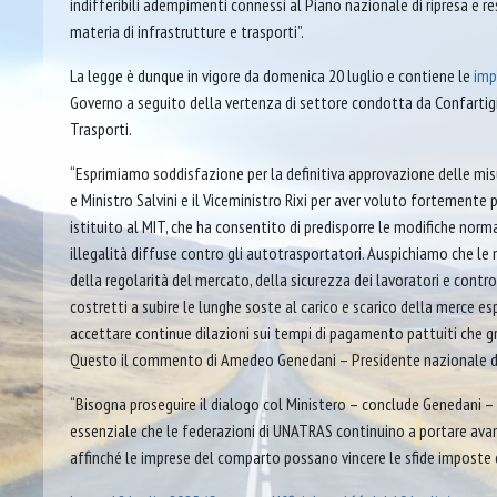
indifferibili adempimenti connessi al Piano nazionale di ripresa e re
materia di infrastrutture e trasporti”.
La legge è dunque in vigore da domenica 20 luglio e contiene le
imp
Governo a seguito della vertenza di settore condotta da Confartigi
Trasporti.
“Esprimiamo soddisfazione per la definitiva approvazione delle misu
e Ministro Salvini e il Viceministro Rixi per aver voluto fortement
istituito al MIT, che ha consentito di predisporre le modifiche norma
illegalità diffuse contro gli autotrasportatori. Auspichiamo che le
della regolarità del mercato, della sicurezza dei lavoratori e contro
costretti a subire le lunghe soste al carico e scarico della merce e
accettare continue dilazioni sui tempi di pagamento pattuiti che gr
Questo il commento di Amedeo Genedani – Presidente nazionale di
“Bisogna proseguire il dialogo col Ministero – conclude Genedani – p
essenziale che le federazioni di UNATRAS continuino a portare avant
affinché le imprese del comparto possano vincere le sfide imposte 