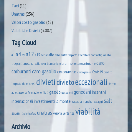
Taxi
(11)
Unatras
(236)
Valori costo gasolio
(38)
Viabilità e Divieti
(3.007)
Tag Cloud
a12
a4
a1
a15
albo
assemblea confartigianato
accise
albo autotrasporto
a9
caro
austria
brennero
trasporti
brandellero
bellanova
caro carburante
caro gasolio
carburanti
coronavirus
Covid19
credito
costo gasolio
divieti
eccezionali
divieto
imposta
de micheli
fermo
genedani
gasolio
incentivi
formazione
autotrasporto
friuli
gasparoni
salt
lo monte
internazionali
investimenti
marche
pedaggi
macerata
viabilità
unatras
salvini
verona
vertenza
tirolo
traforo
Archivio