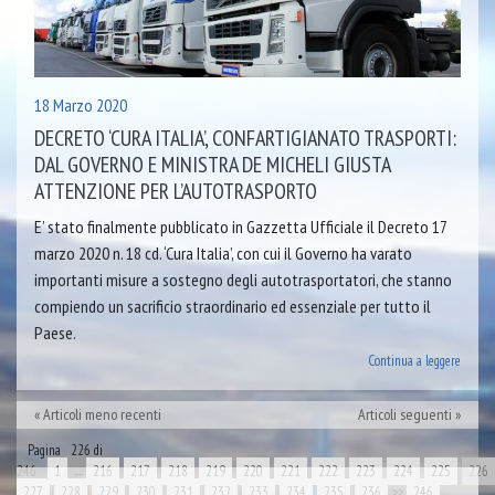
18 Marzo 2020
DECRETO ‘CURA ITALIA’, CONFARTIGIANATO TRASPORTI:
DAL GOVERNO E MINISTRA DE MICHELI GIUSTA
ATTENZIONE PER L’AUTOTRASPORTO
E’ stato finalmente pubblicato in Gazzetta Ufficiale il Decreto 17
marzo 2020 n. 18 cd. ‘Cura Italia’, con cui il Governo ha varato
importanti misure a sostegno degli autotrasportatori, che stanno
compiendo un sacrificio straordinario ed essenziale per tutto il
Paese.
Continua a leggere
Articoli meno recenti
Articoli seguenti
Pagina 226 di
246
1
←
216
217
218
219
220
221
222
223
224
225
226
227
228
229
230
231
232
233
234
235
236
>>
246