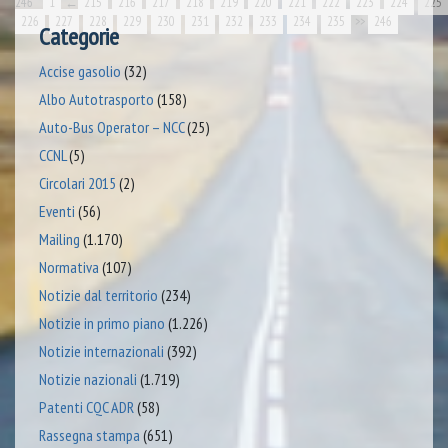
246
1
←
215
216
217
218
219
220
221
222
223
224
225
226
227
228
229
230
231
232
233
234
235
>>
246
Categorie
Accise gasolio
(32)
Albo Autotrasporto
(158)
Auto-Bus Operator – NCC
(25)
CCNL
(5)
Circolari 2015
(2)
Eventi
(56)
Mailing
(1.170)
Normativa
(107)
Notizie dal territorio
(234)
Notizie in primo piano
(1.226)
Notizie internazionali
(392)
Notizie nazionali
(1.719)
Patenti CQC ADR
(58)
Rassegna stampa
(651)