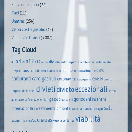
Senza categoria
(27)
Taxi
(11)
Unatras
(236)
Valori costo gasolio
(38)
Viabilità e Divieti
(3.007)
Tag Cloud
a12
a4
a1
a15
albo
assemblea confartigianato
accise
albo autotrasporto
a9
caro
austria
brennero
trasporti
brandellero
bellanova
caro carburante
caro gasolio
carburanti
coronavirus
Covid19
credito
costo gasolio
divieti
eccezionali
divieto
imposta
de micheli
fermo
genedani
gasolio
incentivi
formazione
autotrasporto
friuli
gasparoni
salt
lo monte
internazionali
investimenti
marche
pedaggi
macerata
viabilità
unatras
salvini
verona
vertenza
tirolo
traforo