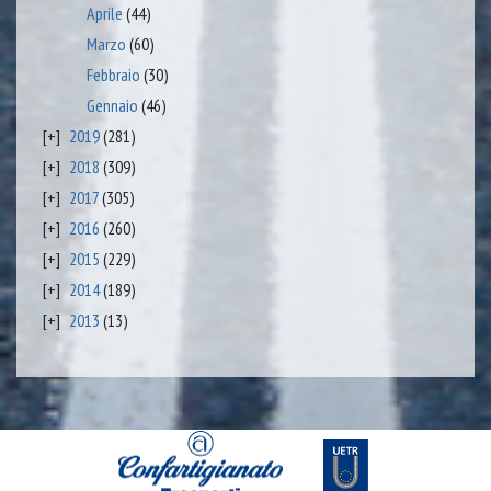
Aprile
(44)
Marzo
(60)
Febbraio
(30)
Gennaio
(46)
2019
(281)
2018
(309)
2017
(305)
2016
(260)
2015
(229)
2014
(189)
2013
(13)