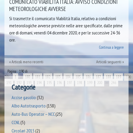
COMUNICATO VIABILITÀ ITALIA: AVVISO CONDIZIONI
METEOROLOGICHE AVVERSE
Si trasmette il comunicato Viabilità Italia, relativo a condizioni
meteorologiche avverse previste nelle aree specificate, dalle prime
ore di domani, venerdì 04 dicembre 2020, e per le successive 24-36
ore.
Continua a leggere
Articoli meno recenti
Articoli seguenti
Pagina 190 di
246
1
←
180
181
182
183
184
185
186
187
188
189
190
191
192
193
194
195
196
197
198
199
200
>>
246
Categorie
Accise gasolio
(32)
Albo Autotrasporto
(158)
Auto-Bus Operator – NCC
(25)
CCNL
(5)
Circolari 2015
(2)