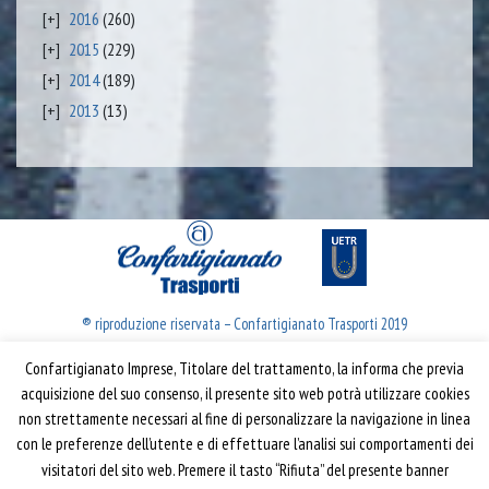
2016
(260)
2015
(229)
2014
(189)
2013
(13)
® riproduzione riservata – Confartigianato Trasporti 2019
Confartigianato Imprese, Titolare del trattamento, la informa che previa
Confartigianato Trasporti
acquisizione del suo consenso, il presente sito web potrà utilizzare cookies
non strettamente necessari al fine di personalizzare la navigazione in linea
Via S. Giovanni in Laterano, 152 | 00184 Roma
con le preferenze dell’utente e di effettuare l’analisi sui comportamenti dei
T: 06 70374.275
visitatori del sito web. Premere il tasto “Rifiuta” del presente banner
trasporti@confartigianato.it