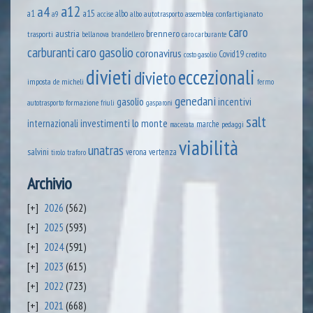
a12
a4
a1
a15
albo
assemblea confartigianato
accise
albo autotrasporto
a9
caro
austria
brennero
trasporti
brandellero
bellanova
caro carburante
caro gasolio
carburanti
coronavirus
Covid19
credito
costo gasolio
divieti
eccezionali
divieto
imposta
de micheli
fermo
genedani
gasolio
incentivi
formazione
autotrasporto
friuli
gasparoni
salt
lo monte
internazionali
investimenti
marche
pedaggi
macerata
viabilità
unatras
salvini
verona
vertenza
tirolo
traforo
Archivio
2026
(562)
2025
(593)
2024
(591)
2023
(615)
2022
(723)
2021
(668)