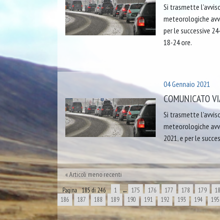
Si trasmette l’avvis
meteorologiche avver
per le successive 24
18-24 ore.
04 Gennaio 2021
COMUNICATO VIA
Si trasmette l’avvis
meteorologiche avver
2021, e per le succe
Articoli meno recenti
Pagina 185 di 246
1
←
175
176
177
178
179
1
186
187
188
189
190
191
192
193
194
195