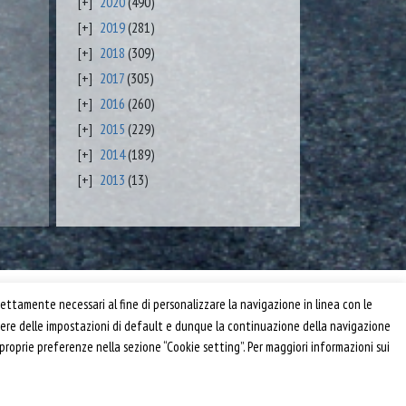
2020
(490)
2019
(281)
2018
(309)
2017
(305)
2016
(260)
2015
(229)
2014
(189)
2013
(13)
Privacy e Cookie Policy
ettamente necessari al fine di personalizzare la navigazione in linea con le
Informativa
anere delle impostazioni di default e dunque la continuazione della navigazione
Riferimenti
 proprie preferenze nella sezione “Cookie setting”. Per maggiori informazioni sui
Powered by
Horace