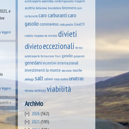
assemblea confartigianato trasporti
autotrasporto
austria
brennero
brandellero
bellanova
caro
2021, e
caro
caro carburanti
carburante
ive
gasolio
coronavirus
Covid19
costo gasolio
divieti
a leggere
credito imposta
de micheli
eccezionali
divieto
fermo
gasolio
formazione
autotrasporto
friuli
gasparoni
genedani
incentivi
internazionali
lo monte
investimenti
marche
macerata
io
salt
unatras
salvini
pedaggi
tirolo
traforo
viabilità
a leggere
verona
vertenza
Archivio
guenti
2026
(562)
2025
(593)