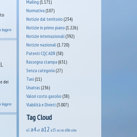
Mailing
(1.171)
Normativa
(107)
tto
Notizie dal territorio
(234)
Notizie in primo piano
(1.226)
a leggere
Notizie internazionali
(392)
Notizie nazionali
(1.720)
Patenti CQC ADR
(58)
Rassegna stampa
(651)
EL
Senza categoria
(27)
Taxi
(11)
e dei
Unatras
(236)
Valori costo gasolio
(38)
a leggere
Viabilità e Divieti
(3.007)
Tag Cloud
a12
a4
a1
a15
albo
accise
albo
a9