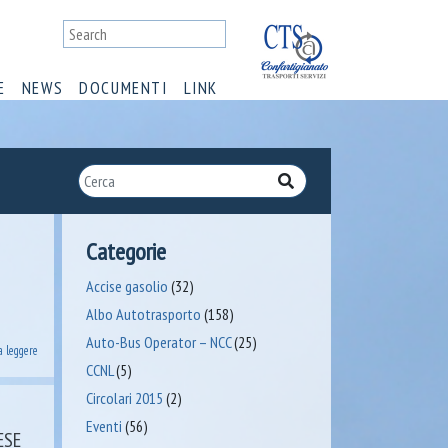
E
NEWS
DOCUMENTI
LINK
Categorie
Accise gasolio
(32)
Albo Autotrasporto
(158)
Auto-Bus Operator – NCC
(25)
a leggere
CCNL
(5)
Circolari 2015
(2)
Eventi
(56)
ESE