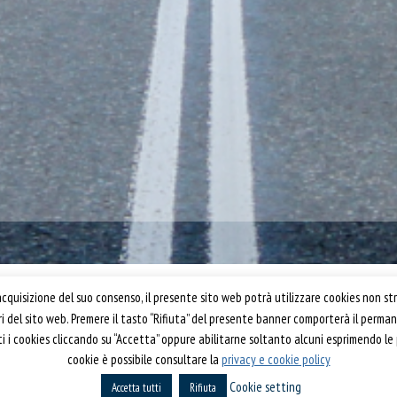
Confartigianato Trasporti
quisizione del suo consenso, il presente sito web potrà utilizzare cookies non str
ori del sito web. Premere il tasto “Rifiuta” del presente banner comporterà il perm
Via S. Giovanni in Laterano, 152 | 00184 Roma
utti i cookies cliccando su “Accetta” oppure abilitarne soltanto alcuni esprimendo le
T: 06 70374.275
cookie è possibile consultare la
privacy e cookie policy
rti 2019
trasporti@confartigianato.it
Cookie setting
Accetta tutti
confartigianatotrasporti@pec.it
Rifiuta