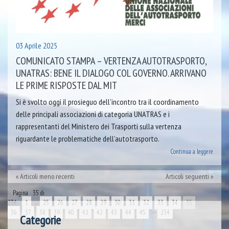
03 Aprile 2025
COMUNICATO STAMPA – VERTENZA AUTOTRASPORTO,
UNATRAS: BENE IL DIALOGO COL GOVERNO. ARRIVANO
LE PRIME RISPOSTE DAL MIT
Si è svolto oggi il prosieguo dell’incontro tra il coordinamento
delle principali associazioni di categoria UNATRAS e i
rappresentanti del Ministero dei Trasporti sulla vertenza
riguardante le problematiche dell’autotrasporto.
Continua a leggere
Articoli meno recenti
Articoli seguenti
Pagina 35 di
234
1
←
25
26
27
28
29
30
31
32
33
34
35
36
37
38
39
40
41
42
43
44
45
>>
234
Categorie