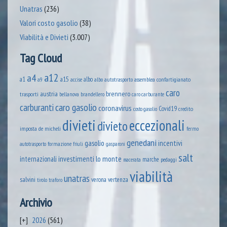
Unatras
(236)
Valori costo gasolio
(38)
Viabilità e Divieti
(3.007)
Tag Cloud
a12
a4
a1
a15
albo
assemblea confartigianato
accise
albo autotrasporto
a9
caro
austria
brennero
trasporti
brandellero
bellanova
caro carburante
caro gasolio
carburanti
coronavirus
Covid19
credito
costo gasolio
divieti
eccezionali
divieto
imposta
de micheli
fermo
genedani
gasolio
incentivi
formazione
autotrasporto
friuli
gasparoni
salt
lo monte
internazionali
investimenti
marche
pedaggi
macerata
viabilità
unatras
salvini
verona
vertenza
tirolo
traforo
Archivio
2026
(561)