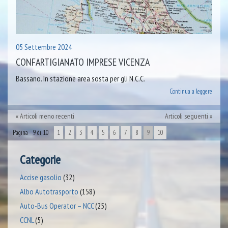
05 Settembre 2024
CONFARTIGIANATO IMPRESE VICENZA
Bassano. In stazione area sosta per gli N.C.C.
Continua a leggere
Articoli meno recenti
Articoli seguenti
Pagina 9 di 10
1
2
3
4
5
6
7
8
9
10
Categorie
Accise gasolio
(32)
Albo Autotrasporto
(158)
Auto-Bus Operator – NCC
(25)
CCNL
(5)