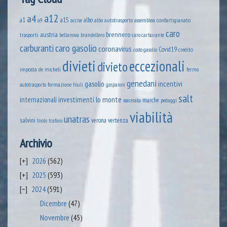
a12
a4
a1
a15
albo
assemblea confartigianato
accise
albo autotrasporto
a9
caro
austria
brennero
trasporti
brandellero
bellanova
caro carburante
caro gasolio
carburanti
coronavirus
Covid19
credito
costo gasolio
divieti
eccezionali
divieto
imposta
de micheli
fermo
genedani
gasolio
incentivi
formazione
autotrasporto
friuli
gasparoni
salt
lo monte
internazionali
investimenti
marche
pedaggi
macerata
viabilità
unatras
salvini
verona
vertenza
tirolo
traforo
Archivio
2026
(562)
2025
(593)
2024
(591)
Dicembre
(47)
Novembre
(45)