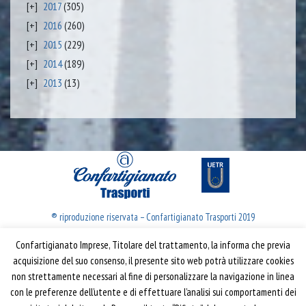
2017
(305)
2016
(260)
2015
(229)
2014
(189)
2013
(13)
® riproduzione riservata – Confartigianato Trasporti 2019
Confartigianato Imprese, Titolare del trattamento, la informa che previa
Confartigianato Trasporti
acquisizione del suo consenso, il presente sito web potrà utilizzare cookies
non strettamente necessari al fine di personalizzare la navigazione in linea
Via S. Giovanni in Laterano, 152 | 00184 Roma
con le preferenze dell’utente e di effettuare l’analisi sui comportamenti dei
T: 06 70374.275