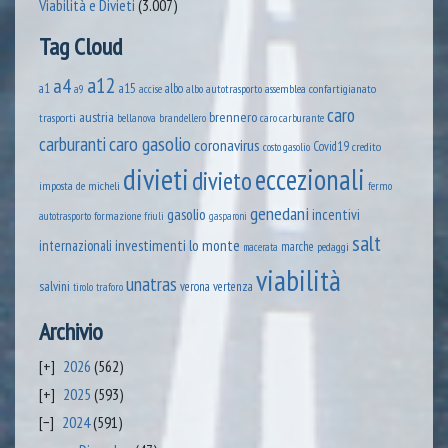
Viabilità e Divieti
(3.007)
Tag Cloud
a12
a4
a1
a15
albo
assemblea confartigianato
accise
albo autotrasporto
a9
caro
austria
brennero
trasporti
brandellero
bellanova
caro carburante
caro gasolio
carburanti
coronavirus
Covid19
credito
costo gasolio
divieti
eccezionali
divieto
imposta
de micheli
fermo
genedani
gasolio
incentivi
formazione
autotrasporto
friuli
gasparoni
salt
lo monte
internazionali
investimenti
marche
pedaggi
macerata
viabilità
unatras
salvini
verona
vertenza
tirolo
traforo
Archivio
2026
(562)
2025
(593)
2024
(591)