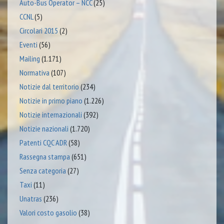
Auto-Bus Operator – NCC
(25)
CCNL
(5)
Circolari 2015
(2)
Eventi
(56)
Mailing
(1.171)
Normativa
(107)
Notizie dal territorio
(234)
Notizie in primo piano
(1.226)
Notizie internazionali
(392)
Notizie nazionali
(1.720)
Patenti CQC ADR
(58)
Rassegna stampa
(651)
Senza categoria
(27)
Taxi
(11)
Unatras
(236)
Valori costo gasolio
(38)