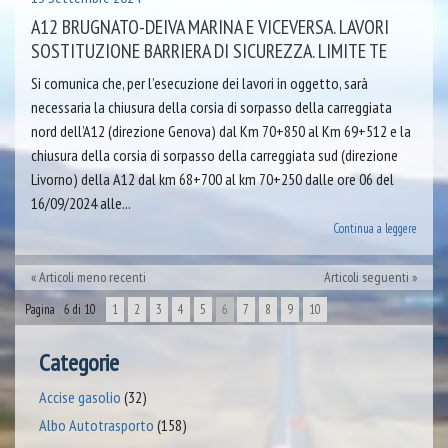
A12 BRUGNATO-DEIVA MARINA E VICEVERSA. LAVORI
SOSTITUZIONE BARRIERA DI SICUREZZA. LIMITE TE
Si comunica che, per l’esecuzione dei lavori in oggetto, sarà
necessaria la chiusura della corsia di sorpasso della carreggiata
nord dell’A12 (direzione Genova) dal Km 70+850 al Km 69+512 e la
chiusura della corsia di sorpasso della carreggiata sud (direzione
Livorno) della A12 dal km 68+700 al km 70+250 dalle ore 06 del
16/09/2024 alle...
Continua a leggere
Articoli meno recenti
Articoli seguenti
Pagina 6 di 10
1
2
3
4
5
6
7
8
9
10
Categorie
Accise gasolio
(32)
Albo Autotrasporto
(158)