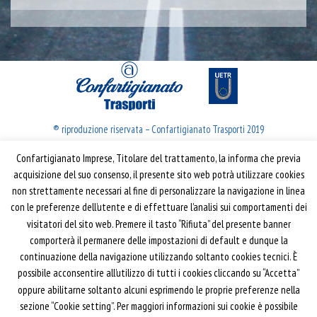
® riproduzione riservata – Confartigianato Trasporti 2019
Confartigianato Imprese, Titolare del trattamento, la informa che previa
Confartigianato Trasporti
acquisizione del suo consenso, il presente sito web potrà utilizzare cookies
non strettamente necessari al fine di personalizzare la navigazione in linea
Via S. Giovanni in Laterano, 152 | 00184 Roma
con le preferenze dell’utente e di effettuare l’analisi sui comportamenti dei
T: 06 70374.275
visitatori del sito web. Premere il tasto “Rifiuta” del presente banner
trasporti@confartigianato.it
comporterà il permanere delle impostazioni di default e dunque la
confartigianatotrasporti@pec.it
continuazione della navigazione utilizzando soltanto cookies tecnici. È
possibile acconsentire all’utilizzo di tutti i cookies cliccando su “Accetta”
oppure abilitarne soltanto alcuni esprimendo le proprie preferenze nella
Privacy e Cookie Policy
Informativa
sezione “Cookie setting”. Per maggiori informazioni sui cookie è possibile