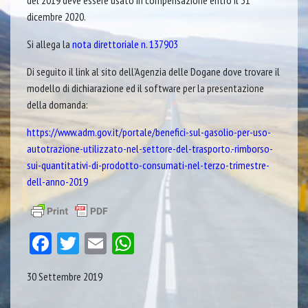
del 2019 deve essere usato in compensazione entro il 31
dicembre 2020.
Si allega la
nota direttoriale n. 137903
Di seguito il link al sito dell’Agenzia delle Dogane dove trovare il
modello di dichiarazione ed il software per la presentazione
della domanda:
https://www.adm.gov.it/portale/benefici-sul-gasolio-per-uso-
autotrazione-utilizzato-nel-settore-del-trasporto.-rimborso-
sui-quantitativi-di-prodotto-consumati-nel-terzo-trimestre-
dell-anno-2019
Facebook
Twitter
Email
WhatsApp
30 Settembre 2019