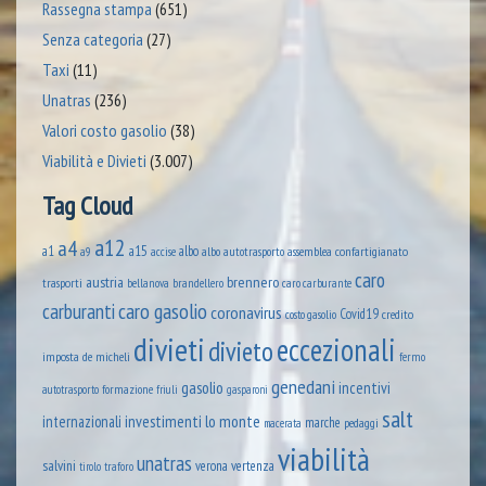
Rassegna stampa
(651)
Senza categoria
(27)
Taxi
(11)
Unatras
(236)
Valori costo gasolio
(38)
Viabilità e Divieti
(3.007)
Tag Cloud
a12
a4
a1
a15
albo
assemblea confartigianato
accise
albo autotrasporto
a9
caro
austria
brennero
trasporti
brandellero
bellanova
caro carburante
caro gasolio
carburanti
coronavirus
Covid19
credito
costo gasolio
divieti
eccezionali
divieto
imposta
de micheli
fermo
genedani
gasolio
incentivi
formazione
autotrasporto
friuli
gasparoni
salt
lo monte
internazionali
investimenti
marche
pedaggi
macerata
viabilità
unatras
salvini
verona
vertenza
tirolo
traforo