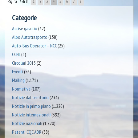
Pagina 4 di 8
1
2
3
4
5
6
7
8
Categorie
Accise gasolio
(32)
Albo Autotrasporto
(158)
Auto-Bus Operator – NCC
(25)
CCNL
(5)
Circolari 2015
(2)
Eventi
(56)
Mailing
(1.171)
Normativa
(107)
Notizie dal territorio
(234)
Notizie in primo piano
(1.226)
Notizie internazionali
(392)
Notizie nazionali
(1.720)
Patenti CQC ADR
(58)