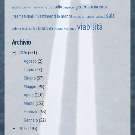
genedani
gasolio
incentivi
formazione
autotrasporto
friuli
gasparoni
salt
lo monte
internazionali
investimenti
marche
pedaggi
macerata
viabilità
unatras
salvini
verona
vertenza
tirolo
traforo
Archivio
2026
(561)
Agosto
(2)
Luglio
(48)
Giugno
(57)
Maggio
(96)
Aprile
(110)
Marzo
(133)
Febbraio
(63)
Gennaio
(52)
2025
(593)