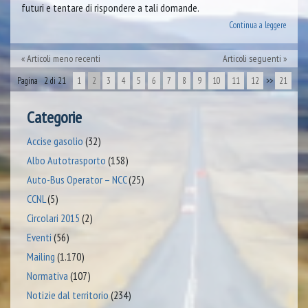
futuri e tentare di rispondere a tali domande.
Continua a leggere
Articoli meno recenti
Articoli seguenti
Pagina 2 di 21
1
2
3
4
5
6
7
8
9
10
11
12
>>
21
Categorie
Accise gasolio
(32)
Albo Autotrasporto
(158)
Auto-Bus Operator – NCC
(25)
CCNL
(5)
Circolari 2015
(2)
Eventi
(56)
Mailing
(1.170)
Normativa
(107)
Notizie dal territorio
(234)