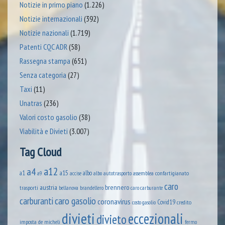
Notizie in primo piano
(1.226)
Notizie internazionali
(392)
Notizie nazionali
(1.719)
Patenti CQC ADR
(58)
Rassegna stampa
(651)
Senza categoria
(27)
Taxi
(11)
Unatras
(236)
Valori costo gasolio
(38)
Viabilità e Divieti
(3.007)
Tag Cloud
a12
a4
a1
a15
albo
assemblea confartigianato
accise
albo autotrasporto
a9
caro
austria
brennero
trasporti
brandellero
bellanova
caro carburante
caro gasolio
carburanti
coronavirus
Covid19
credito
costo gasolio
divieti
eccezionali
divieto
imposta
de micheli
fermo