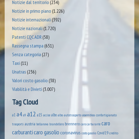
Notizie dal territorio
(234)
Notizie in primo piano
(1.226)
Notizie internazionali
(392)
Notizie nazionali
(1.720)
Patenti CQC ADR
(58)
Rassegna stampa
(651)
Senza categoria
(27)
Taxi
(11)
Unatras
(236)
Valori costo gasolio
(38)
Viabilità e Divieti
(3.007)
Tag Cloud
a12
a4
a1
a15
albo
assemblea confartigianato
accise
albo autotrasporto
a9
caro
austria
brennero
trasporti
brandellero
bellanova
caro carburante
caro gasolio
carburanti
coronavirus
Covid19
credito
costo gasolio