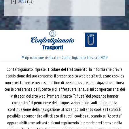
2013
(13)
® riproduzione riservata – Confartigianato Trasporti 2019
Confartigianato Imprese, Titolare del trattamento, la informa che previa
Confartigianato Trasporti
acquisizione del suo consenso, il presente sito web potrà utilizzare cookies
non strettamente necessari al fine di personalizzare la navigazione in linea
Via S. Giovanni in Laterano, 152 | 00184 Roma
con le preferenze dell’utente e di effettuare l’analisi sui comportamenti dei
T: 06 70374.275
visitatori del sito web. Premere il tasto “Rifiuta” del presente banner
trasporti@confartigianato.it
comporterà il permanere delle impostazioni di default e dunque la
confartigianatotrasporti@pec.it
continuazione della navigazione utilizzando soltanto cookies tecnici. È
possibile acconsentire all’utilizzo di tutti i cookies cliccando su “Accetta”
oppure abilitarne soltanto alcuni esprimendo le proprie preferenze nella
Privacy e Cookie Policy
Informativa