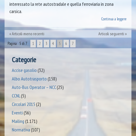
interessato la rete autostradale e quella ferroviaria in zona
carsica.
Continua a leggere
Articoli meno recenti
Articoli seguenti
Pagina 5 di 7
1
2
3
4
5
6
7
Categorie
Accise gasolio
(32)
Albo Autotrasporto
(158)
Auto-Bus Operator – NCC
(25)
CCNL
(5)
Circolari 2015
(2)
Eventi
(56)
Mailing
(1.171)
Normativa
(107)