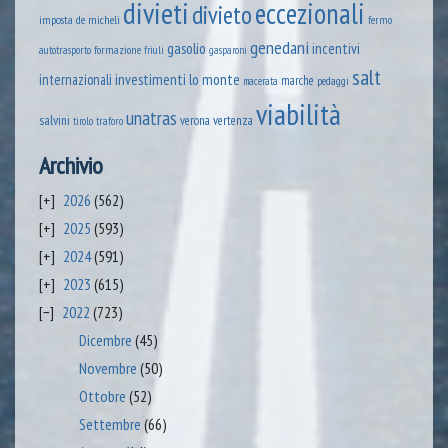
divieti
eccezionali
divieto
imposta
de micheli
fermo
genedani
gasolio
incentivi
formazione
autotrasporto
friuli
gasparoni
salt
lo monte
internazionali
investimenti
marche
pedaggi
macerata
viabilità
unatras
salvini
verona
vertenza
tirolo
traforo
Archivio
2026
(562)
2025
(593)
2024
(591)
2023
(615)
2022
(723)
Dicembre
(45)
Novembre
(50)
Ottobre
(52)
Settembre
(66)