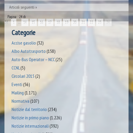
Articoli seguenti
Pagina 24 di
24
1
←
14
15
16
17
18
19
20
21
22
23
24
Categorie
Accise gasolio
(32)
Albo Autotrasporto
(158)
Auto-Bus Operator – NCC
(25)
CCNL
(5)
Circolari 2015
(2)
Eventi
(56)
Mailing
(1.171)
Normativa
(107)
Notizie dal territorio
(234)
Notizie in primo piano
(1.226)
Notizie internazionali
(392)