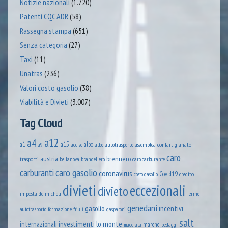
Notizie nazionali
(1.720)
Patenti CQC ADR
(58)
Rassegna stampa
(651)
Senza categoria
(27)
Taxi
(11)
Unatras
(236)
Valori costo gasolio
(38)
Viabilità e Divieti
(3.007)
Tag Cloud
a12
a4
a1
a15
albo
assemblea confartigianato
accise
albo autotrasporto
a9
caro
austria
brennero
trasporti
brandellero
bellanova
caro carburante
caro gasolio
carburanti
coronavirus
Covid19
credito
costo gasolio
divieti
eccezionali
divieto
imposta
de micheli
fermo
genedani
gasolio
incentivi
formazione
autotrasporto
friuli
gasparoni
salt
lo monte
internazionali
investimenti
marche
pedaggi
macerata