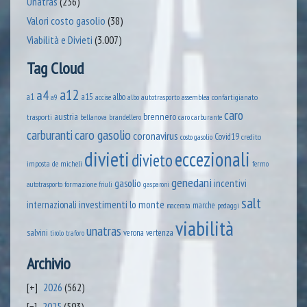
Unatras
(236)
Valori costo gasolio
(38)
Viabilità e Divieti
(3.007)
Tag Cloud
a12
a4
a1
a15
albo
assemblea confartigianato
accise
albo autotrasporto
a9
caro
austria
brennero
trasporti
brandellero
bellanova
caro carburante
caro gasolio
carburanti
coronavirus
Covid19
credito
costo gasolio
divieti
eccezionali
divieto
imposta
de micheli
fermo
genedani
gasolio
incentivi
formazione
autotrasporto
friuli
gasparoni
salt
lo monte
internazionali
investimenti
marche
pedaggi
macerata
viabilità
unatras
salvini
verona
vertenza
tirolo
traforo
Archivio
2026
(562)
2025
(593)