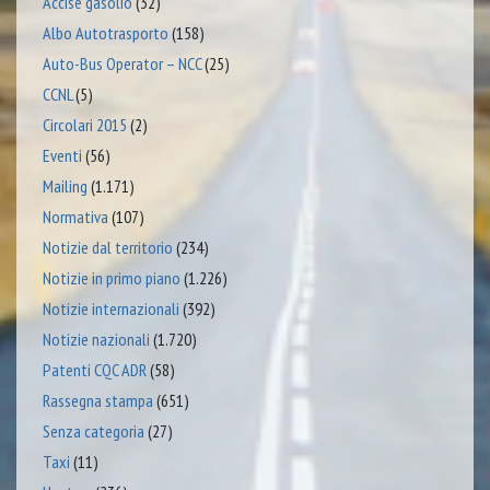
Accise gasolio
(32)
Albo Autotrasporto
(158)
Auto-Bus Operator – NCC
(25)
CCNL
(5)
Circolari 2015
(2)
Eventi
(56)
Mailing
(1.171)
Normativa
(107)
Notizie dal territorio
(234)
Notizie in primo piano
(1.226)
Notizie internazionali
(392)
Notizie nazionali
(1.720)
Patenti CQC ADR
(58)
Rassegna stampa
(651)
Senza categoria
(27)
Taxi
(11)