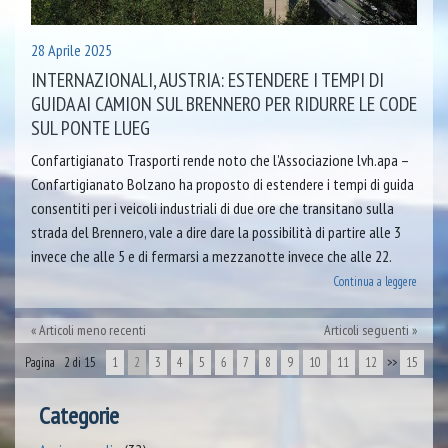
28 Aprile 2025
INTERNAZIONALI, AUSTRIA: ESTENDERE I TEMPI DI
GUIDA AI CAMION SUL BRENNERO PER RIDURRE LE CODE
SUL PONTE LUEG
Confartigianato Trasporti rende noto che l’Associazione lvh.apa –
Confartigianato Bolzano ha proposto di estendere i tempi di guida
consentiti per i veicoli industriali di due ore che transitano sulla
strada del Brennero, vale a dire dare la possibilità di partire alle 3
invece che alle 5 e di fermarsi a mezzanotte invece che alle 22.
Continua a leggere
Articoli meno recenti
Articoli seguenti
Pagina 2 di 15
1
2
3
4
5
6
7
8
9
10
11
12
>>
15
Categorie