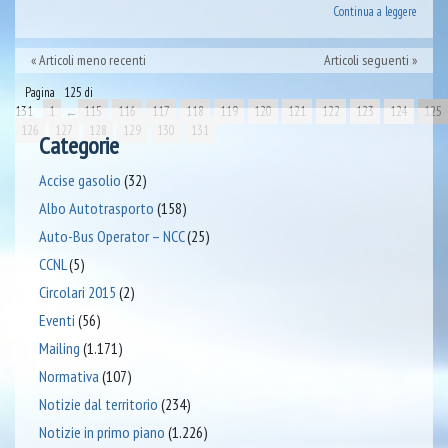
Continua a leggere
Articoli meno recenti
Articoli seguenti
Pagina 125 di
131
1
←
115
116
117
118
119
120
121
122
123
124
125
126
127
128
129
130
131
Categorie
Accise gasolio
(32)
Albo Autotrasporto
(158)
Auto-Bus Operator – NCC
(25)
CCNL
(5)
Circolari 2015
(2)
Eventi
(56)
Mailing
(1.171)
Normativa
(107)
Notizie dal territorio
(234)
Notizie in primo piano
(1.226)