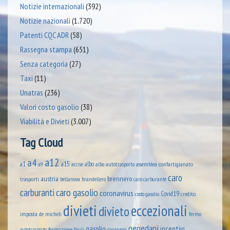
Notizie internazionali
(392)
Notizie nazionali
(1.720)
Patenti CQC ADR
(58)
Rassegna stampa
(651)
Senza categoria
(27)
Taxi
(11)
Unatras
(236)
Valori costo gasolio
(38)
Viabilità e Divieti
(3.007)
Tag Cloud
a12
a4
a1
a15
albo
assemblea confartigianato
accise
albo autotrasporto
a9
caro
austria
brennero
trasporti
brandellero
bellanova
caro carburante
caro gasolio
carburanti
coronavirus
Covid19
credito
costo gasolio
divieti
eccezionali
divieto
imposta
de micheli
fermo
genedani
gasolio
incentivi
formazione
autotrasporto
friuli
gasparoni