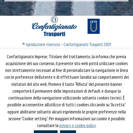
® riproduzione riservata – Confartigianato Trasporti 2019
Confartigianato Imprese, Titolare del trattamento, la informa che previa
Confartigianato Trasporti
acquisizione del suo consenso, il presente sito web potrà utilizzare cookies
non strettamente necessari al fine di personalizzare la navigazione in linea
Via S. Giovanni in Laterano, 152 | 00184 Roma
con le preferenze dell’utente e di effettuare l’analisi sui comportamenti dei
T: 06 70374.275
visitatori del sito web. Premere il tasto “Rifiuta” del presente banner
trasporti@confartigianato.it
comporterà il permanere delle impostazioni di default e dunque la
confartigianatotrasporti@pec.it
continuazione della navigazione utilizzando soltanto cookies tecnici. È
possibile acconsentire all’utilizzo di tutti i cookies cliccando su “Accetta”
oppure abilitarne soltanto alcuni esprimendo le proprie preferenze nella
Privacy e Cookie Policy
Informativa
sezione “Cookie setting”. Per maggiori informazioni sui cookie è possibile
Riferimenti
consultare la
privacy e cookie policy