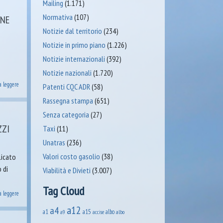
Mailing
(1.171)
Normativa
(107)
ONE
Notizie dal territorio
(234)
Notizie in primo piano
(1.226)
Notizie internazionali
(392)
Notizie nazionali
(1.720)
a leggere
Patenti CQC ADR
(58)
Rassegna stampa
(651)
Senza categoria
(27)
ZZI
Taxi
(11)
Unatras
(236)
Valori costo gasolio
(38)
licato
 di
Viabilità e Divieti
(3.007)
Tag Cloud
a leggere
a12
a4
a1
a15
albo
accise
albo
a9