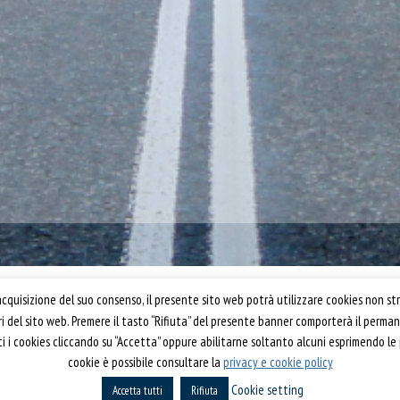
Confartigianato Trasporti
quisizione del suo consenso, il presente sito web potrà utilizzare cookies non str
ori del sito web. Premere il tasto “Rifiuta” del presente banner comporterà il perm
Via S. Giovanni in Laterano, 152 | 00184 Roma
utti i cookies cliccando su “Accetta” oppure abilitarne soltanto alcuni esprimendo le
T: 06 70374.275
cookie è possibile consultare la
privacy e cookie policy
rti 2019
trasporti@confartigianato.it
Cookie setting
Accetta tutti
confartigianatotrasporti@pec.it
Rifiuta