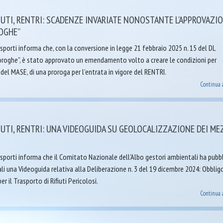
UTI, RENTRI: SCADENZE INVARIATE NONOSTANTE L’APPROVAZI
ROGHE”
porti informa che, con la conversione in legge 21 febbraio 2025 n. 15 del DL
oroghe”, è stato approvato un emendamento volto a creare le condizioni per
 del MASE, di una proroga per l’entrata in vigore del RENTRI.
Continua 
UTI, RENTRI: UNA VIDEOGUIDA SU GEOLOCALIZZAZIONE DEI ME
sporti informa che il Comitato Nazionale dell’Albo gestori ambientali ha pubb
nali una Videoguida relativa alla Deliberazione n. 3 del 19 dicembre 2024: Obbligo
r il Trasporto di Rifiuti Pericolosi.
Continua 