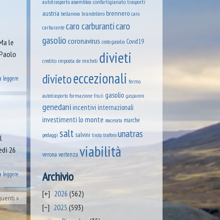
assemblea confartigianato trasporti
autotrasporto
austria
brennero
brandellero
bellanova
caro
caro
caro carburanti
carburante
gasolio
coronavirus
Ma le
Covid19
costo gasolio
divieti
e Paolo
credito imposta
de micheli
eccezionali
divieto
a leggere
fermo
gasolio
formazione
autotrasporto
friuli
gasparoni
genedani
incentivi
internazionali
lo monte
investimenti
marche
macerata
salt
unatras
salvini
pedaggi
tirolo
traforo
l
viabilità
edì 26
verona
vertenza
Archivio
a leggere
2026
(562)
guenti
2025
(593)