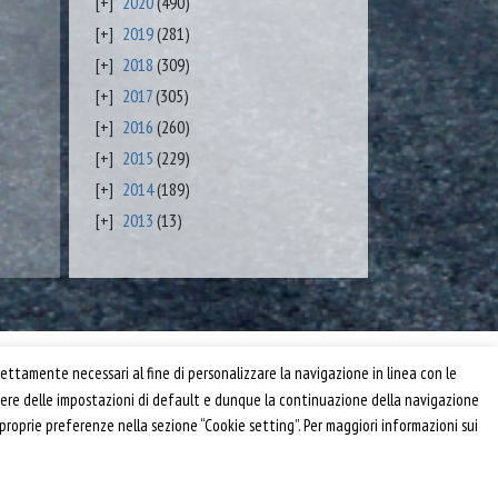
2020
(490)
2019
(281)
2018
(309)
2017
(305)
2016
(260)
2015
(229)
2014
(189)
2013
(13)
Privacy e Cookie Policy
ettamente necessari al fine di personalizzare la navigazione in linea con le
Informativa
anere delle impostazioni di default e dunque la continuazione della navigazione
Riferimenti
 proprie preferenze nella sezione “Cookie setting”. Per maggiori informazioni sui
Powered by
Horace