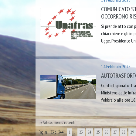
19 Febbraio 2025
COMUNICATO STA
OCCORRONO RI
Si prende atto con 
chiacchiere e gli imp
Uggé, Presidente Unat
14 Febbraio 2025
AUTOTRASPORTO:
Confartigianato Tra
Ministero delle Infr
febbraio alle ore 16
Articoli meno recenti
Pagina 33 di 344
1
←
23
24
25
26
27
28
29