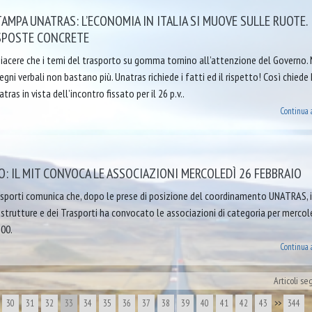
MPA UNATRAS: L’ECONOMIA IN ITALIA SI MUOVE SULLE RUOTE.
SPOSTE CONCRETE
piacere che i temi del trasporto su gomma tornino all’attenzione del Governo. 
egni verbali non bastano più. Unatras richiede i fatti ed il rispetto! Così chied
ras in vista dell’incontro fissato per il 26 p.v..
Continua 
 IL MIT CONVOCA LE ASSOCIAZIONI MERCOLEDÌ 26 FEBBRAIO
sporti comunica che, dopo le prese di posizione del coordinamento UNATRAS, i
astrutture e dei Trasporti ha convocato le associazioni di categoria per mercol
.00.
Continua 
Articoli se
30
31
32
33
34
35
36
37
38
39
40
41
42
43
>>
344