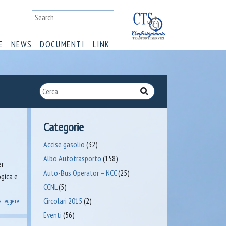
E
NEWS
DOCUMENTI
LINK
Categorie
Accise gasolio
(32)
Albo Autotrasporto
(158)
er
Auto-Bus Operator – NCC
(25)
gica e
CCNL
(5)
Circolari 2015
(2)
a leggere
Eventi
(56)