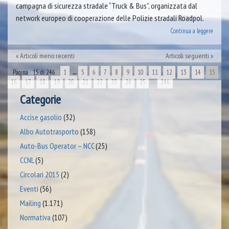
campagna di sicurezza stradale “Truck & Bus”, organizzata dal
network europeo di cooperazione delle Polizie stradali Roadpol.
Continua a leggere
Articoli meno recenti
Articoli seguenti
Pagina 15 di 246
1
←
5
6
7
8
9
10
11
12
13
14
15
16
17
18
19
20
21
22
23
24
25
>>
246
Categorie
Accise gasolio
(32)
Albo Autotrasporto
(158)
Auto-Bus Operator – NCC
(25)
CCNL
(5)
Circolari 2015
(2)
Eventi
(56)
Mailing
(1.171)
Normativa
(107)