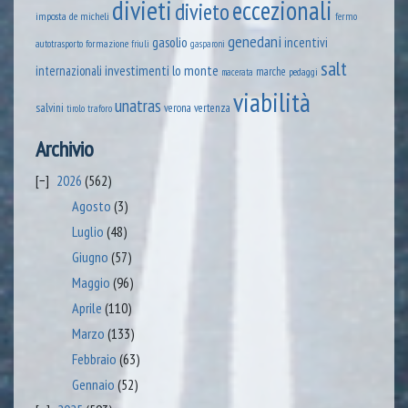
divieti
eccezionali
divieto
imposta
de micheli
fermo
genedani
gasolio
incentivi
formazione
autotrasporto
friuli
gasparoni
salt
lo monte
internazionali
investimenti
marche
pedaggi
macerata
viabilità
unatras
salvini
verona
vertenza
tirolo
traforo
Archivio
2026
(562)
Agosto
(3)
Luglio
(48)
Giugno
(57)
Maggio
(96)
Aprile
(110)
Marzo
(133)
Febbraio
(63)
Gennaio
(52)