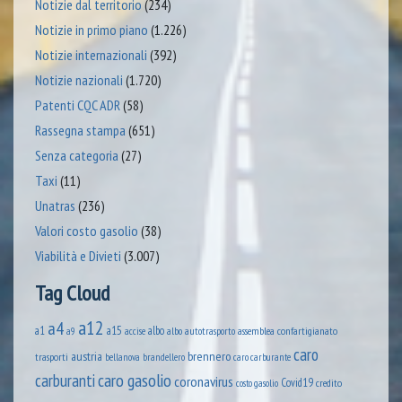
Notizie dal territorio
(234)
Notizie in primo piano
(1.226)
Notizie internazionali
(392)
Notizie nazionali
(1.720)
Patenti CQC ADR
(58)
Rassegna stampa
(651)
Senza categoria
(27)
Taxi
(11)
Unatras
(236)
Valori costo gasolio
(38)
Viabilità e Divieti
(3.007)
Tag Cloud
a12
a4
a1
a15
albo
assemblea confartigianato
accise
albo autotrasporto
a9
caro
austria
brennero
trasporti
brandellero
bellanova
caro carburante
caro gasolio
carburanti
coronavirus
Covid19
credito
costo gasolio