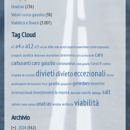
Unatras
(236)
Valori costo gasolio
(38)
Viabilità e Divieti
(3.007)
Tag Cloud
a12
a4
a1
a15
albo
assemblea confartigianato
accise
albo autotrasporto
a9
caro
austria
brennero
trasporti
brandellero
bellanova
caro carburante
caro gasolio
carburanti
coronavirus
Covid19
credito
costo gasolio
divieti
eccezionali
divieto
imposta
de micheli
fermo
genedani
gasolio
incentivi
formazione
autotrasporto
friuli
gasparoni
salt
lo monte
internazionali
investimenti
marche
pedaggi
macerata
viabilità
unatras
salvini
verona
vertenza
tirolo
traforo
Archivio
2026
(562)