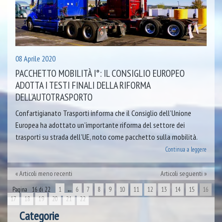
08 Aprile 2020
PACCHETTO MOBILITÀ I°: IL CONSIGLIO EUROPEO
ADOTTA I TESTI FINALI DELLA RIFORMA
DELL’AUTOTRASPORTO
Confartigianato Trasporti informa che il Consiglio dell’Unione
Europea ha adottato un’importante riforma del settore dei
trasporti su strada dell’UE, noto come pacchetto sulla mobilità.
Continua a leggere
Articoli meno recenti
Articoli seguenti
Pagina 16 di 22
1
←
6
7
8
9
10
11
12
13
14
15
16
17
18
19
20
21
22
Categorie