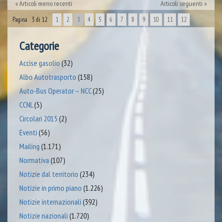
Articoli meno recenti
Articoli seguenti
Pagina 3 di 12
1
2
3
4
5
6
7
8
9
10
11
12
Categorie
Accise gasolio
(32)
Albo Autotrasporto
(158)
Auto-Bus Operator – NCC
(25)
CCNL
(5)
Circolari 2015
(2)
Eventi
(56)
Mailing
(1.171)
Normativa
(107)
Notizie dal territorio
(234)
Notizie in primo piano
(1.226)
Notizie internazionali
(392)
Notizie nazionali
(1.720)