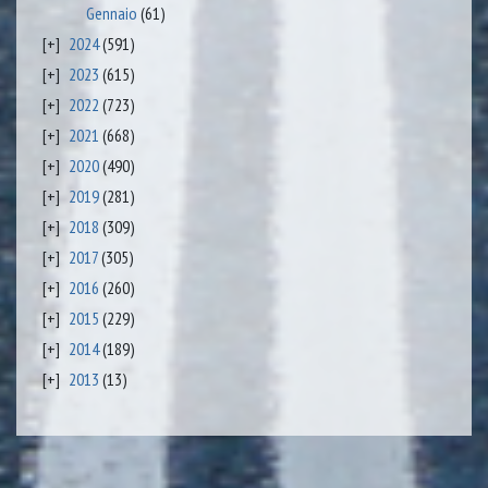
Gennaio
(61)
2024
(591)
2023
(615)
2022
(723)
2021
(668)
2020
(490)
2019
(281)
2018
(309)
2017
(305)
2016
(260)
2015
(229)
2014
(189)
2013
(13)