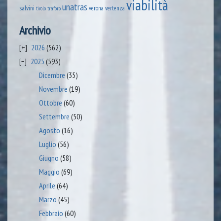
viabilità
unatras
salvini
verona
vertenza
tirolo
traforo
Archivio
2026
(562)
2025
(593)
Dicembre
(35)
Novembre
(19)
Ottobre
(60)
Settembre
(50)
Agosto
(16)
Luglio
(56)
Giugno
(58)
Maggio
(69)
Aprile
(64)
Marzo
(45)
Febbraio
(60)