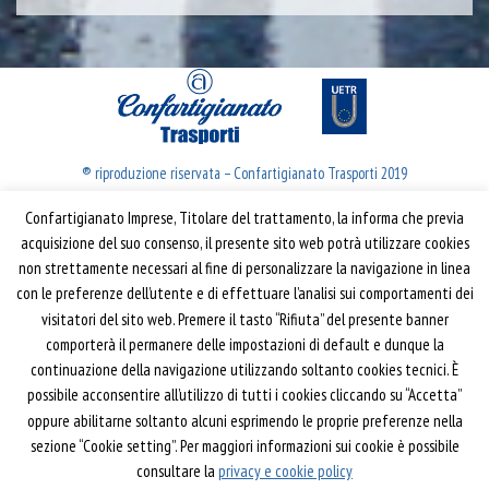
® riproduzione riservata – Confartigianato Trasporti 2019
Confartigianato Imprese, Titolare del trattamento, la informa che previa
Confartigianato Trasporti
acquisizione del suo consenso, il presente sito web potrà utilizzare cookies
non strettamente necessari al fine di personalizzare la navigazione in linea
Via S. Giovanni in Laterano, 152 | 00184 Roma
con le preferenze dell’utente e di effettuare l’analisi sui comportamenti dei
T: 06 70374.275
visitatori del sito web. Premere il tasto “Rifiuta” del presente banner
trasporti@confartigianato.it
comporterà il permanere delle impostazioni di default e dunque la
confartigianatotrasporti@pec.it
continuazione della navigazione utilizzando soltanto cookies tecnici. È
possibile acconsentire all’utilizzo di tutti i cookies cliccando su “Accetta”
oppure abilitarne soltanto alcuni esprimendo le proprie preferenze nella
Privacy e Cookie Policy
Informativa
sezione “Cookie setting”. Per maggiori informazioni sui cookie è possibile
Riferimenti
consultare la
privacy e cookie policy