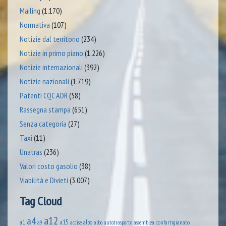
Mailing
(1.170)
Normativa
(107)
Notizie dal territorio
(234)
Notizie in primo piano
(1.226)
Notizie internazionali
(392)
Notizie nazionali
(1.719)
Patenti CQC ADR
(58)
Rassegna stampa
(651)
Senza categoria
(27)
Taxi
(11)
Unatras
(236)
Valori costo gasolio
(38)
Viabilità e Divieti
(3.007)
Tag Cloud
a12
a4
a1
a15
albo
assemblea confartigianato
accise
albo autotrasporto
a9