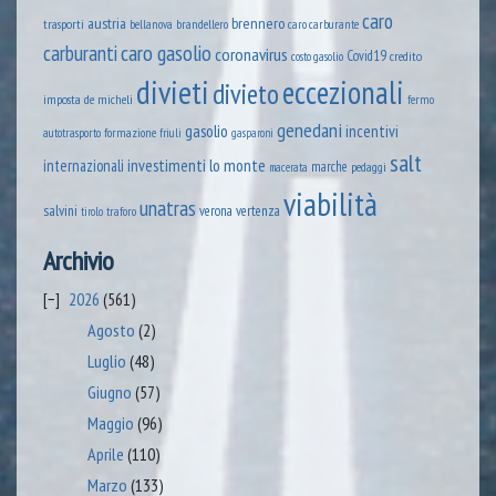
caro
austria
brennero
trasporti
brandellero
bellanova
caro carburante
caro gasolio
carburanti
coronavirus
Covid19
credito
costo gasolio
divieti
eccezionali
divieto
imposta
de micheli
fermo
genedani
gasolio
incentivi
formazione
autotrasporto
friuli
gasparoni
salt
lo monte
internazionali
investimenti
marche
pedaggi
macerata
viabilità
unatras
salvini
verona
vertenza
tirolo
traforo
Archivio
2026
(561)
Agosto
(2)
Luglio
(48)
Giugno
(57)
Maggio
(96)
Aprile
(110)
Marzo
(133)