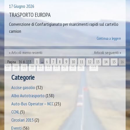
17 Giugno 2026
TRASPORTO EUROPA
Convenzione di Confartigianato per risarcimenti rapidi sul cartello
camion
Continua a leggere
Articoli meno recenti
Articoli seguenti
Pagina 16 di 113
1
←
6
7
8
9
10
11
12
13
14
15
16
17
18
19
20
21
22
23
24
25
26
>>
113
Categorie
Accise gasolio
(32)
Albo Autotrasporto
(158)
Auto-Bus Operator – NCC
(25)
CCNL
(5)
Circolari 2015
(2)
Eventi
(56)