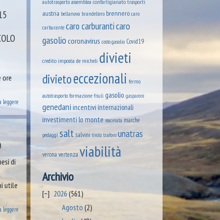
assemblea confartigianato trasporti
autotrasporto
15
austria
brennero
brandellero
bellanova
caro
caro
caro carburanti
carburante
COLO
gasolio
coronavirus
Covid19
costo gasolio
divieti
credito imposta
de micheli
eccezionali
divieto
e ore
fermo
gasolio
formazione
autotrasporto
friuli
gasparoni
a leggere
genedani
incentivi
internazionali
lo monte
investimenti
marche
macerata
salt
unatras
salvini
pedaggi
tirolo
traforo
O
viabilità
verona
vertenza
esi di
Archivio
i utile
2026
(561)
Agosto
(2)
a leggere