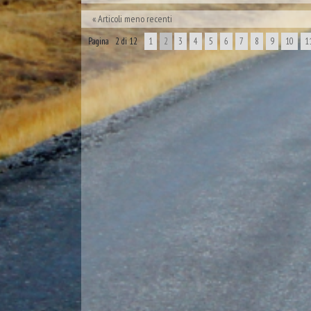
Articoli meno recenti
Pagina 2 di 12
1
2
3
4
5
6
7
8
9
10
1