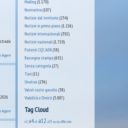
Mailing
(1.170)
Normativa
(107)
Notizie dal territorio
(234)
Notizie in primo piano
(1.226)
Notizie internazionali
(392)
ostrada
Notizie nazionali
(1.719)
Patenti CQC ADR
(58)
a leggere
Rassegna stampa
(651)
Senza categoria
(27)
Taxi
(11)
Unatras
(236)
Valori costo gasolio
(38)
o 2026
Viabilità e Divieti
(3.007)
Tag Cloud
a leggere
a12
a4
a1
a15
albo
accise
albo
a9