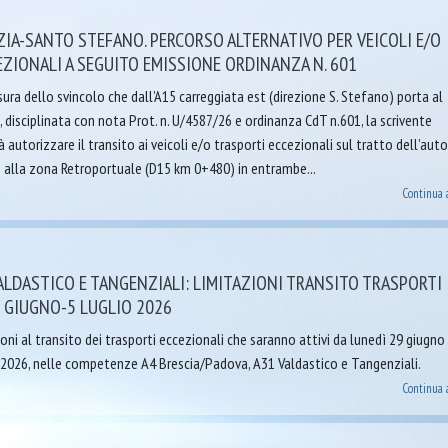
ZIA-SANTO STEFANO. PERCORSO ALTERNATIVO PER VEICOLI E/O
ZIONALI A SEGUITO EMISSIONE ORDINANZA N. 601
sura dello svincolo che dall’A15 carreggiata est (direzione S. Stefano) porta al
, disciplinata con nota Prot. n. U/4587/26 e ordinanza CdT n.601, la scrivente
 autorizzare il transito ai veicoli e/o trasporti eccezionali sul tratto dell’aut
alla zona Retroportuale (D15 km 0+480) in entrambe...
Continua 
VALDASTICO E TANGENZIALI: LIMITAZIONI TRANSITO TRASPORTI
 GIUGNO-5 LUGLIO 2026
ioni al transito dei trasporti eccezionali che saranno attivi da lunedì 29 giugn
 2026, nelle competenze A4 Brescia/Padova, A31 Valdastico e Tangenziali.
Continua 