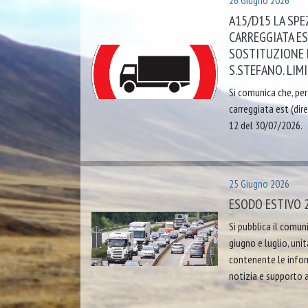
26 Giugno 2026
A15/D15 LA SPE
CARREGGIATA ES
SOSTITUZIONE 
S.STEFANO. LIMI
Si comunica che, per
carreggiata est (dir
12 del 30/07/2026.
25 Giugno 2026
ESODO ESTIVO 2
Si pubblica il comuni
giugno e luglio, uni
contenente le inform
notizia e supporto a 