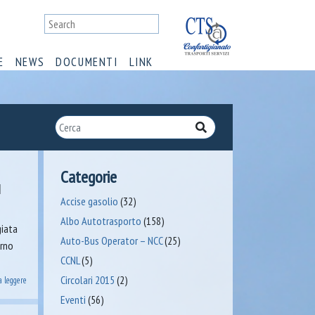
E
NEWS
DOCUMENTI
LINK
Categorie
I
Accise gasolio
(32)
Albo Autotrasporto
(158)
giata
Auto-Bus Operator – NCC
(25)
orno
CCNL
(5)
Circolari 2015
(2)
a leggere
Eventi
(56)