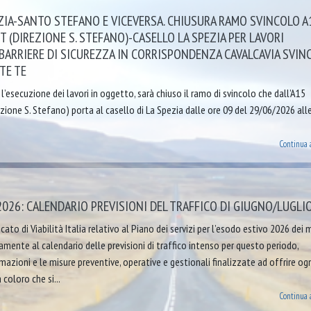
ZIA-SANTO STEFANO E VICEVERSA. CHIUSURA RAMO SVINCOLO A
T (DIREZIONE S. STEFANO)-CASELLO LA SPEZIA PER LAVORI
BARRIERE DI SICUREZZA IN CORRISPONDENZA CAVALCAVIA SVIN
TE TE
 l’esecuzione dei lavori in oggetto, sarà chiuso il ramo di svincolo che dall’A15
ezione S. Stefano) porta al casello di La Spezia dalle ore 09 del 29/06/2026 all
Continua 
026: CALENDARIO PREVISIONI DEL TRAFFICO DI GIUGNO/LUGLI
cato di Viabilità Italia relativo al Piano dei servizi per l’esodo estivo 2026 dei m
tamente al calendario delle previsioni di traffico intenso per questo periodo,
azioni e le misure preventive, operative e gestionali finalizzate ad offrire ogn
coloro che si...
Continua 