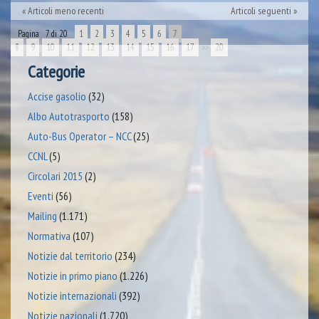
Articoli meno recenti
Articoli seguenti
Pagina 7 di 20
1
2
3
4
5
6
7
8
9
10
11
12
13
14
15
16
17
>>
20
Categorie
Accise gasolio
(32)
Albo Autotrasporto
(158)
Auto-Bus Operator – NCC
(25)
CCNL
(5)
Circolari 2015
(2)
Eventi
(56)
Mailing
(1.171)
Normativa
(107)
Notizie dal territorio
(234)
Notizie in primo piano
(1.226)
Notizie internazionali
(392)
Notizie nazionali
(1.720)