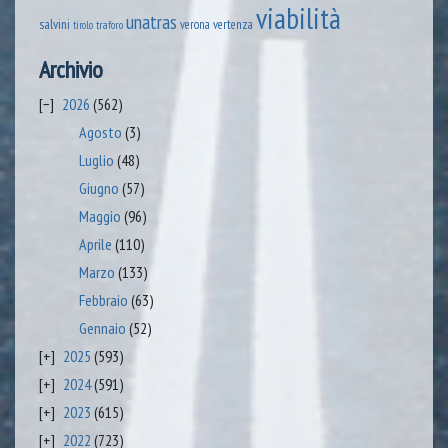
viabilità
unatras
salvini
verona
vertenza
tirolo
traforo
Archivio
2026
(562)
Agosto
(3)
Luglio
(48)
Giugno
(57)
Maggio
(96)
Aprile
(110)
Marzo
(133)
Febbraio
(63)
Gennaio
(52)
2025
(593)
2024
(591)
2023
(615)
2022
(723)