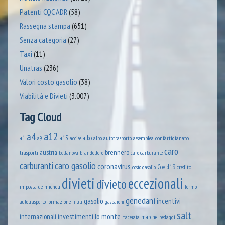
Patenti CQC ADR
(58)
Rassegna stampa
(651)
Senza categoria
(27)
Taxi
(11)
Unatras
(236)
Valori costo gasolio
(38)
Viabilità e Divieti
(3.007)
Tag Cloud
a12
a4
a1
a15
albo
assemblea confartigianato
accise
albo autotrasporto
a9
caro
austria
brennero
trasporti
brandellero
bellanova
caro carburante
caro gasolio
carburanti
coronavirus
Covid19
credito
costo gasolio
divieti
eccezionali
divieto
imposta
de micheli
fermo
genedani
gasolio
incentivi
formazione
autotrasporto
friuli
gasparoni
salt
lo monte
internazionali
investimenti
marche
pedaggi
macerata