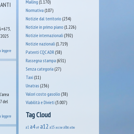
Mailing
(1.170)
IANTI
Normativa
(107)
Notizie dal territorio
(234)
à
Notizie in primo piano
(1.226)
66+673,
Notizie internazionali
(392)
7/2025
Notizie nazionali
(1.719)
a leggere
Patenti CQC ADR
(58)
Rassegna stampa
(651)
Senza categoria
(27)
E
Taxi
(11)
Unatras
(236)
Valori costo gasolio
(38)
l’area
7 del
Viabilità e Divieti
(3.007)
Tag Cloud
a leggere
a12
a4
a1
a15
albo
accise
albo
a9