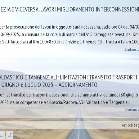
PEZIA E VICEVERSA. LAVORI MIGLIORAMENTO INTERCONNESSION
r la prosecuzione dei lavori in oggetto, sarà necessaria, dalle ore 07 del 04/
 30/09/2025, la chiusura della corsia di marcia dell’A15 carreggiata ovest, dal Km
 Salt Autocisa) al Km 100+850 circa (inizio pertinenze CdT Tratta A12 km 100
Continua 
VALDASTICO E TANGENZIALI: LIMITAZIONI TRANSITO TRASPORTI
0 GIUGNO-6 LUGLIO 2025 – AGGIORNAMENTO
ioni al transito dei trasporti eccezionali che saranno attivi da lunedì 30 giugn
 2025, nelle competenze A4 Brescia/Padova, A31 Valdastico e Tangenziali.
Continua 
Articoli se
11
12