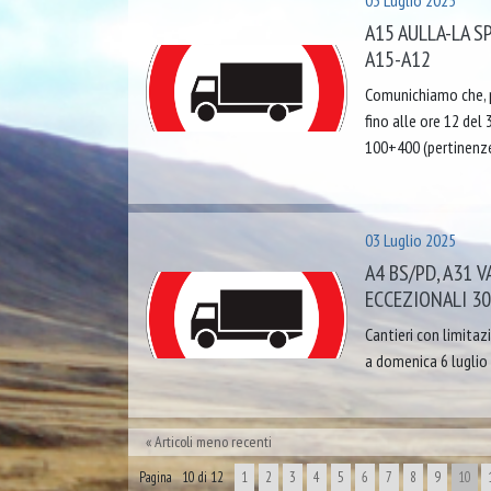
03 Luglio 2025
A15 AULLA-LA S
A15-A12
Comunichiamo che, pe
fino alle ore 12 del
100+400 (pertinenze
03 Luglio 2025
A4 BS/PD, A31 
ECCEZIONALI 3
Cantieri con limitaz
a domenica 6 luglio
Articoli meno recenti
Pagina 10 di 12
1
2
3
4
5
6
7
8
9
10