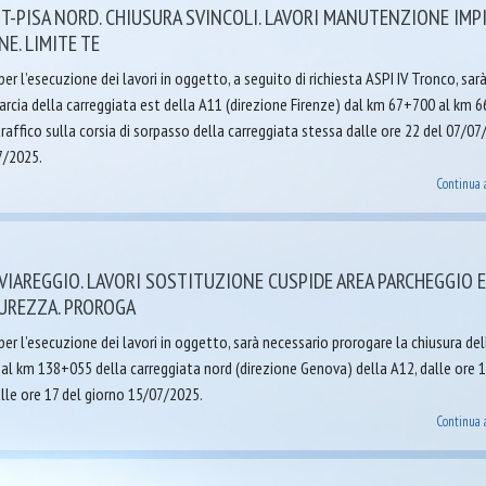
T-PISA NORD. CHIUSURA SVINCOLI. LAVORI MANUTENZIONE IMP
NE. LIMITE TE
r l’esecuzione dei lavori in oggetto, a seguito di richiesta ASPI IV Tronco, sar
marcia della carreggiata est della A11 (direzione Firenze) dal km 67+700 al km 
raffico sulla corsia di sorpasso della carreggiata stessa dalle ore 22 del 07/0
7/2025.
Continua 
VIAREGGIO. LAVORI SOSTITUZIONE CUSPIDE AREA PARCHEGGIO 
CUREZZA. PROROGA
r l’esecuzione dei lavori in oggetto, sarà necessario prorogare la chiusura del
al km 138+055 della carreggiata nord (direzione Genova) della A12, dalle ore 1
lle ore 17 del giorno 15/07/2025.
Continua 