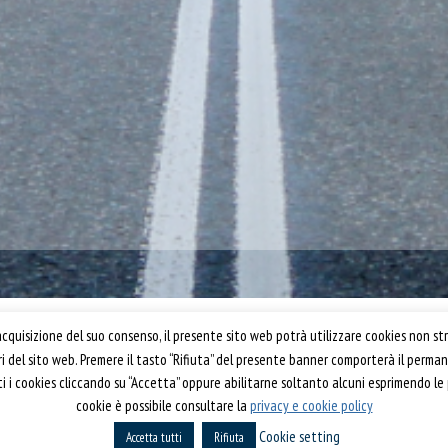
Confartigianato Trasporti
quisizione del suo consenso, il presente sito web potrà utilizzare cookies non str
ori del sito web. Premere il tasto “Rifiuta” del presente banner comporterà il perm
Via S. Giovanni in Laterano, 152 | 00184 Roma
utti i cookies cliccando su “Accetta” oppure abilitarne soltanto alcuni esprimendo le
T: 06 70374.275
cookie è possibile consultare la
privacy e cookie policy
rti 2019
trasporti@confartigianato.it
Cookie setting
Accetta tutti
confartigianatotrasporti@pec.it
Rifiuta