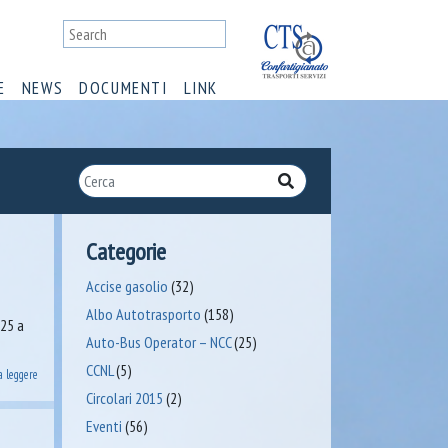
E
NEWS
DOCUMENTI
LINK
Categorie
Accise gasolio
(32)
Albo Autotrasporto
(158)
025 a
Auto-Bus Operator – NCC
(25)
CCNL
(5)
a leggere
Circolari 2015
(2)
Eventi
(56)