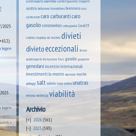
assemblea confartigianato trasporti
autotrasporto
E
austria
brennero
brandellero
bellanova
caro
caro
caro carburanti
carburante
gasolio
coronavirus
07/2025
Covid19
costo gasolio
divieti
credito imposta
de micheli
+612).
eccezionali
divieto
a leggere
fermo
gasolio
formazione
autotrasporto
friuli
gasparoni
genedani
incentivi
internazionali
lo monte
investimenti
marche
macerata
salt
unatras
salvini
pedaggi
tirolo
traforo
viabilità
o 2025
verona
vertenza
Archivio
a leggere
2026
(561)
guenti
2025
(593)