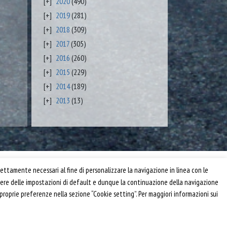
2020
(490)
2019
(281)
2018
(309)
2017
(305)
2016
(260)
2015
(229)
2014
(189)
2013
(13)
Privacy e Cookie Policy
ettamente necessari al fine di personalizzare la navigazione in linea con le
Informativa
anere delle impostazioni di default e dunque la continuazione della navigazione
Riferimenti
 proprie preferenze nella sezione “Cookie setting”. Per maggiori informazioni sui
Powered by
Horace