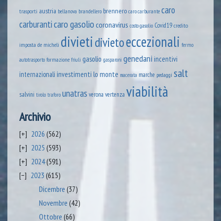
caro
austria
brennero
trasporti
brandellero
bellanova
caro carburante
caro gasolio
carburanti
coronavirus
Covid19
credito
costo gasolio
divieti
eccezionali
divieto
imposta
de micheli
fermo
genedani
gasolio
incentivi
formazione
autotrasporto
friuli
gasparoni
salt
lo monte
internazionali
investimenti
marche
pedaggi
macerata
viabilità
unatras
salvini
verona
vertenza
tirolo
traforo
Archivio
2026
(562)
2025
(593)
2024
(591)
2023
(615)
Dicembre
(37)
Novembre
(42)
Ottobre
(66)