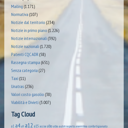
Mailing
(1.171)
Normativa
(107)
Notizie dal territorio
(234)
Notizie in primo piano
(1.226)
Notizie internazionali
(392)
Notizie nazionali
(1.720)
Patenti CQC ADR
(58)
Rassegna stampa
(651)
Senza categoria
(27)
Taxi
(11)
Unatras
(236)
Valori costo gasolio
(38)
Viabilità e Divieti
(3.007)
Tag Cloud
a12
a4
a1
a15
albo
assemblea confartigianato
accise
albo autotrasporto
a9