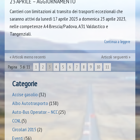
23 APRILE – AGGIORNAMENTO
Cantieri con limitazioni al transito dei trasporti eccezionali che
saranno attivi da lunedì 17 aprile 2023 a domenica 23 aprile 2023,
nelle competenze A4 Brescia/Padova, A31 Valdastico e
Tangenziali.
Continua a leggere
Articoli meno recenti
Articoli seguenti
Pagina 3 di 11
1
2
3
4
5
6
7
8
9
10
11
Categorie
Accise gasolio
(32)
Albo Autotrasporto
(158)
Auto-Bus Operator – NCC
(25)
CCNL
(5)
Circolari 2015
(2)
Eventi
(56)