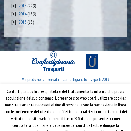
2015
(229)
2014
(189)
2013
(13)
® riproduzione riservata – Confartigianato Trasporti 2019
Confartigianato Imprese, Titolare del trattamento, la informa che previa
Confartigianato Trasporti
acquisizione del suo consenso, il presente sito web potrà utilizzare cookies
non strettamente necessari al fine di personalizzare la navigazione in linea
Via S. Giovanni in Laterano, 152 | 00184 Roma
con le preferenze dell’utente e di effettuare l’analisi sui comportamenti dei
T: 06 70374.275
visitatori del sito web. Premere il tasto “Rifiuta” del presente banner
trasporti@confartigianato.it
comporterà il permanere delle impostazioni di default e dunque la
confartigianatotrasporti@pec.it