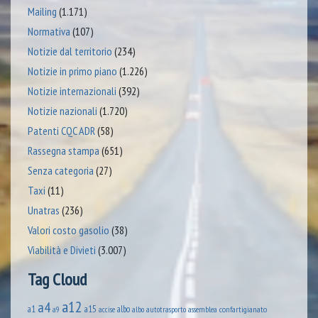
Mailing
(1.171)
Normativa
(107)
Notizie dal territorio
(234)
Notizie in primo piano
(1.226)
Notizie internazionali
(392)
Notizie nazionali
(1.720)
Patenti CQC ADR
(58)
Rassegna stampa
(651)
Senza categoria
(27)
Taxi
(11)
Unatras
(236)
Valori costo gasolio
(38)
Viabilità e Divieti
(3.007)
Tag Cloud
a12
a4
a1
a15
albo
assemblea confartigianato
accise
albo autotrasporto
a9