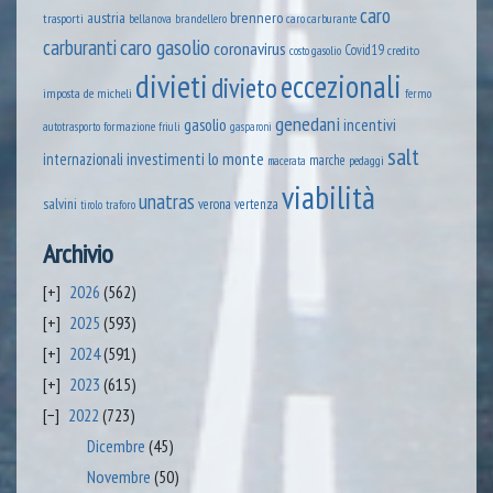
caro
austria
brennero
trasporti
brandellero
bellanova
caro carburante
caro gasolio
carburanti
coronavirus
Covid19
credito
costo gasolio
divieti
eccezionali
divieto
imposta
de micheli
fermo
genedani
gasolio
incentivi
formazione
autotrasporto
friuli
gasparoni
salt
lo monte
internazionali
investimenti
marche
pedaggi
macerata
viabilità
unatras
salvini
verona
vertenza
tirolo
traforo
Archivio
2026
(562)
2025
(593)
2024
(591)
2023
(615)
2022
(723)
Dicembre
(45)
Novembre
(50)