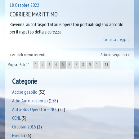
18 Ottobre 2022
CORRIERE MARITTIMO
Ravenna, autotrasportatori e operatori portuali siglano accordo
per il rispetto della sicurezza
Continua a leggere
Articoli meno recenti
Articoli seguenti
Pagina 5 di 11
1
2
3
4
5
6
7
8
9
10
11
Categorie
Accise gasolio
(32)
Albo Autotrasporto
(158)
Auto-Bus Operator – NCC
(25)
CCNL
(5)
Circolari 2015
(2)
Eventi
(56)