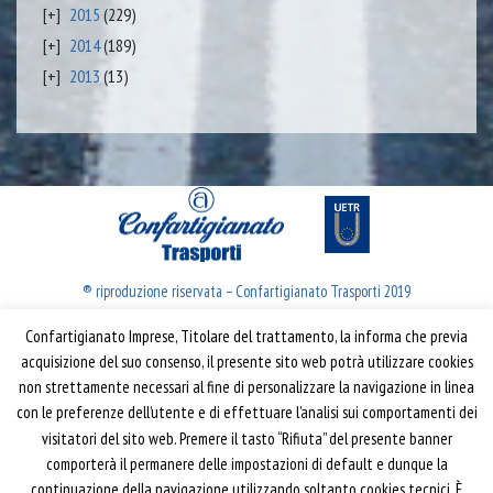
2015
(229)
2014
(189)
2013
(13)
® riproduzione riservata – Confartigianato Trasporti 2019
Confartigianato Imprese, Titolare del trattamento, la informa che previa
Confartigianato Trasporti
acquisizione del suo consenso, il presente sito web potrà utilizzare cookies
non strettamente necessari al fine di personalizzare la navigazione in linea
Via S. Giovanni in Laterano, 152 | 00184 Roma
con le preferenze dell’utente e di effettuare l’analisi sui comportamenti dei
T: 06 70374.275
visitatori del sito web. Premere il tasto “Rifiuta” del presente banner
trasporti@confartigianato.it
comporterà il permanere delle impostazioni di default e dunque la
confartigianatotrasporti@pec.it
continuazione della navigazione utilizzando soltanto cookies tecnici. È