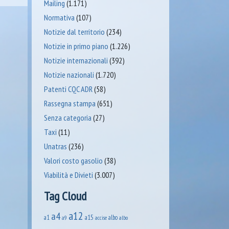
Mailing
(1.171)
Normativa
(107)
Notizie dal territorio
(234)
Notizie in primo piano
(1.226)
Notizie internazionali
(392)
Notizie nazionali
(1.720)
Patenti CQC ADR
(58)
Rassegna stampa
(651)
Senza categoria
(27)
Taxi
(11)
Unatras
(236)
Valori costo gasolio
(38)
Viabilità e Divieti
(3.007)
Tag Cloud
a12
a4
a1
a15
albo
accise
albo
a9