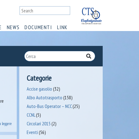
E
NEWS
DOCUMENTI
LINK
Categorie
Accise gasolio
(32)
Albo Autotrasporto
(158)
bre
Auto-Bus Operator – NCC
(25)
CCNL
(5)
Circolari 2015
(2)
a leggere
Eventi
(56)