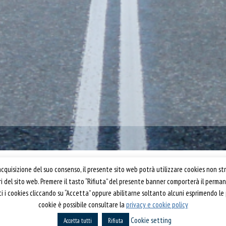
Confartigianato Trasporti
quisizione del suo consenso, il presente sito web potrà utilizzare cookies non str
ori del sito web. Premere il tasto “Rifiuta” del presente banner comporterà il perm
Via S. Giovanni in Laterano, 152 | 00184 Roma
utti i cookies cliccando su “Accetta” oppure abilitarne soltanto alcuni esprimendo le
T: 06 70374.275
cookie è possibile consultare la
privacy e cookie policy
rti 2019
trasporti@confartigianato.it
Cookie setting
Accetta tutti
confartigianatotrasporti@pec.it
Rifiuta