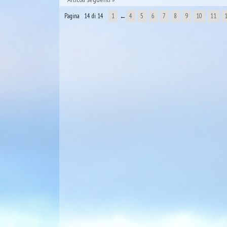
Pagina 14 di 14
1
←
4
5
6
7
8
9
10
11