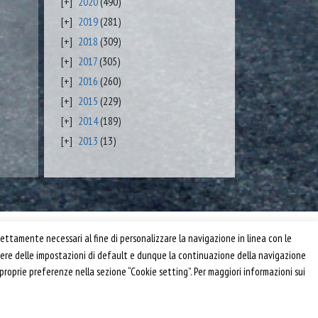
2020
(490)
2019
(281)
2018
(309)
2017
(305)
2016
(260)
2015
(229)
2014
(189)
2013
(13)
Privacy e Cookie Policy
ettamente necessari al fine di personalizzare la navigazione in linea con le
Informativa
anere delle impostazioni di default e dunque la continuazione della navigazione
Riferimenti
 proprie preferenze nella sezione “Cookie setting”. Per maggiori informazioni sui
Powered by
Horace