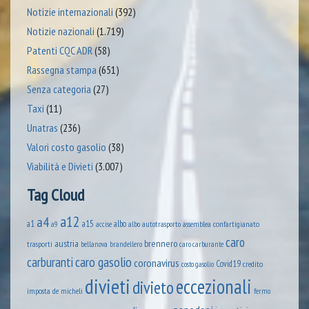
Notizie internazionali
(392)
Notizie nazionali
(1.719)
Patenti CQC ADR
(58)
Rassegna stampa
(651)
Senza categoria
(27)
Taxi
(11)
Unatras
(236)
Valori costo gasolio
(38)
Viabilità e Divieti
(3.007)
Tag Cloud
a12
a4
a1
a15
albo
assemblea confartigianato
accise
albo autotrasporto
a9
caro
austria
brennero
trasporti
brandellero
bellanova
caro carburante
caro gasolio
carburanti
coronavirus
Covid19
credito
costo gasolio
divieti
eccezionali
divieto
imposta
de micheli
fermo