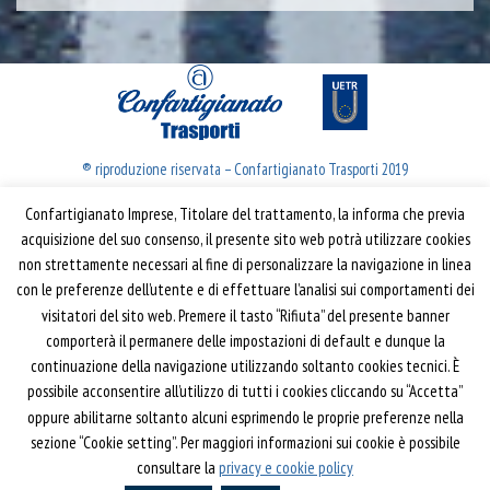
® riproduzione riservata – Confartigianato Trasporti 2019
Confartigianato Imprese, Titolare del trattamento, la informa che previa
Confartigianato Trasporti
acquisizione del suo consenso, il presente sito web potrà utilizzare cookies
non strettamente necessari al fine di personalizzare la navigazione in linea
Via S. Giovanni in Laterano, 152 | 00184 Roma
con le preferenze dell’utente e di effettuare l’analisi sui comportamenti dei
T: 06 70374.275
visitatori del sito web. Premere il tasto “Rifiuta” del presente banner
trasporti@confartigianato.it
comporterà il permanere delle impostazioni di default e dunque la
confartigianatotrasporti@pec.it
continuazione della navigazione utilizzando soltanto cookies tecnici. È
possibile acconsentire all’utilizzo di tutti i cookies cliccando su “Accetta”
oppure abilitarne soltanto alcuni esprimendo le proprie preferenze nella
Privacy e Cookie Policy
Informativa
sezione “Cookie setting”. Per maggiori informazioni sui cookie è possibile
Riferimenti
consultare la
privacy e cookie policy