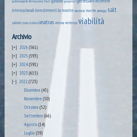
genedani
gasolio
incentivi
formazione
autotrasporto
friuli
gasparoni
salt
lo monte
internazionali
investimenti
marche
pedaggi
macerata
viabilità
unatras
salvini
verona
vertenza
tirolo
traforo
Archivio
2026
(561)
2025
(593)
2024
(591)
2023
(615)
2022
(723)
Dicembre
(45)
Novembre
(50)
Ottobre
(52)
Settembre
(66)
Agosto
(14)
Luglio
(59)