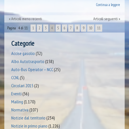
Continua a leggere
Articoli meno recenti
Articoli seguenti
Pagina 4 di 11
1
2
3
4
5
6
7
8
9
10
11
Categorie
Accise gasolio
(32)
Albo Autotrasporto
(158)
Auto-Bus Operator – NCC
(25)
CCNL
(5)
Circolari 2015
(2)
Eventi
(56)
Mailing
(1.170)
Normativa
(107)
Notizie dal territorio
(234)
Notizie in primo piano
(1.226)